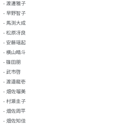
- 渡邊雅子
- 早野智子
- 馬渕大成
- 松原冴良
- 安藤瑶起
- 横山晴斗
- 篠田朋
- 武市啓
- 渡邉龍壱
- 畑佐瑠美
- 村瀬圭子
- 畑佐周平
- 畑佐知佳