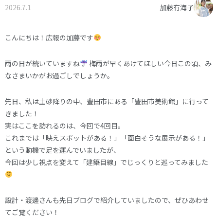
2026.7.1
加藤有海子
オーナー様へ
資料請求・お問い合わせ
プライバシーポリシー
こんにちは！広報の加藤です
資料請求・お問い合わせ
雨の日が続いていますね
梅雨が早くあけてほしい今日この頃、み
なさまいかがお過ごしでしょうか。
お電話でのご相談はお気軽に
先日、私は土砂降りの中、豊田市にある「豊田市美術館」に行って
0574-60-1161
TEL.
きました！
実はここを訪れるのは、今回で4回目。
受付時間：9:00～17:00
これまでは「映えスポットがある！」「面白そうな展示がある！」
という動機で足を運んでいましたが、
今回は少し視点を変えて「建築目線」でじっくりと巡ってみました
設計・渡邊さんも先日ブログで紹介していましたので、ぜひあわせ
てご覧ください！