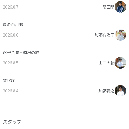
2026.8.7
篠田朋
夏の白川郷
2026.8.6
加藤有海子
忍野八海・箱根の旅
2026.8.5
山口大輔
文化庁
2026.8.4
加藤貴之
スタッフ