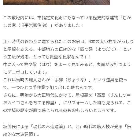
この敷地内には、市指定文化財にもなっている歴史的な建物「むか
しの家（旧平岩家住宅）」がありました！
江戸時代の終わりに建てられたこのお家は、4本の太い柱でがっしり
と屋根を支える、中部地方の伝統的な「四つ建（よつだて）」とい
う工法が残る、とっても貴重な民家なんです！
中に入って柱や梁（はり）をよーく見てみると、表面が波打つよう
にデコボコしています。
これは当時の職人さんが「手斧（ちょうな）」という道具を使っ
て、一つひとつ手作業で削り出した跡なんです。
さらに、明治から大正時代にかけて、屋根裏を「蚕室（さんしつ＝
おカイコさんを育てる部屋）」にリフォームした跡も見られて、こ
の地域の歴史が肌で感じられるのもおもしろいところです。
坂茂氏による「現代の木造建築」と、江戸時代の職人技が光る「伝
統的な木造建築」。