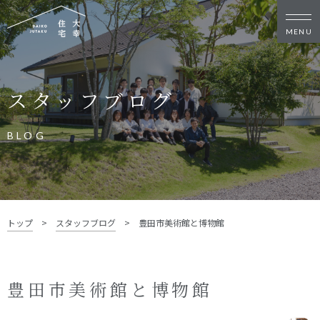
新築・リノベをお考えの方
スタッフブログ
家づくりの考え方
家づくりの流れ
施工事例
イベント
BLOG
お客様の声
モデルハウス
リフォーム・リノベーション
土地をお探しの方
トップ
>
スタッフブログ
>
豊田市美術館と博物館
- 分譲地情報
大幸住宅について
豊田市美術館と博物館
スタッフブログ
お知らせ
会社概要
スタッフ紹介