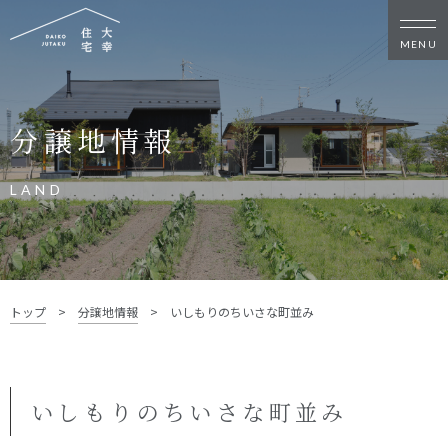
新築・リノベをお考えの方
分譲地情報
家づくりの考え方
家づくりの流れ
施工事例
イベント
LAND
お客様の声
モデルハウス
リフォーム・リノベーション
土地をお探しの方
トップ
>
分譲地情報
>
いしもりのちいさな町並み
- 分譲地情報
大幸住宅について
いしもりのちいさな町並み
スタッフブログ
お知らせ
会社概要
スタッフ紹介