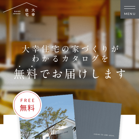
新築・リノベをお考えの方
家づくりの考え方
家づくりの流れ
施工事例
イベント
お客様の声
モデルハウス
リフォーム・リノベーション
土地をお探しの方
- 分譲地情報
大幸住宅について
スタッフブログ
お知らせ
会社概要
スタッフ紹介