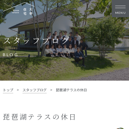
新築・リノベをお考えの方
スタッフブログ
家づくりの考え方
家づくりの流れ
施工事例
イベント
BLOG
お客様の声
モデルハウス
リフォーム・リノベーション
土地をお探しの方
トップ
>
スタッフブログ
>
琵琶湖テラスの休日
- 分譲地情報
大幸住宅について
琵琶湖テラスの休日
スタッフブログ
お知らせ
会社概要
スタッフ紹介