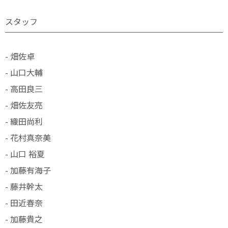
スタッフ
- 畑佐卓
- 山口大輔
- 高田良三
- 畑佐友亮
- 織田尚利
- 花村真奈美
- 山口 裕夏
- 加藤有海子
- 藤井幹太
- 田近春奈
- 加藤貴之