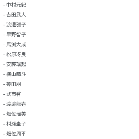
- 中村元紀
- 吉田武大
- 渡邊雅子
- 早野智子
- 馬渕大成
- 松原冴良
- 安藤瑶起
- 横山晴斗
- 篠田朋
- 武市啓
- 渡邉龍壱
- 畑佐瑠美
- 村瀬圭子
- 畑佐周平