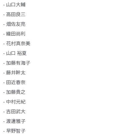
- 山口大輔
- 高田良三
- 畑佐友亮
- 織田尚利
- 花村真奈美
- 山口 裕夏
- 加藤有海子
- 藤井幹太
- 田近春奈
- 加藤貴之
- 中村元紀
- 吉田武大
- 渡邊雅子
- 早野智子