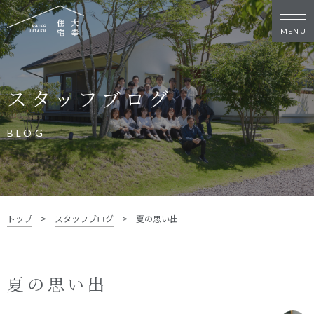
新築・リノベをお考えの方
スタッフブログ
家づくりの考え方
家づくりの流れ
施工事例
イベント
BLOG
お客様の声
モデルハウス
リフォーム・リノベーション
土地をお探しの方
トップ
>
スタッフブログ
>
夏の思い出
- 分譲地情報
大幸住宅について
夏の思い出
スタッフブログ
お知らせ
会社概要
スタッフ紹介