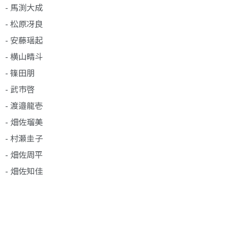
- 馬渕大成
- 松原冴良
- 安藤瑶起
- 横山晴斗
- 篠田朋
- 武市啓
- 渡邉龍壱
- 畑佐瑠美
- 村瀬圭子
- 畑佐周平
- 畑佐知佳