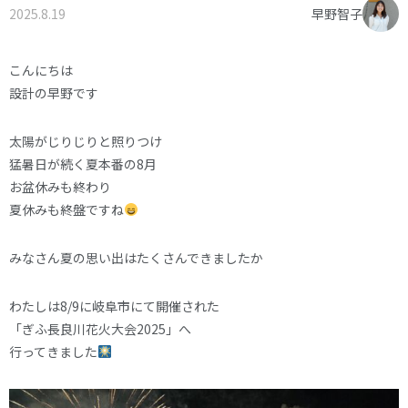
2025.8.19
早野智子
オーナー様へ
資料請求・お問い合わせ
プライバシーポリシー
こんにちは
設計の早野です
資料請求・お問い合わせ
太陽がじりじりと照りつけ
猛暑日が続く夏本番の8月
お電話でのご相談はお気軽に
お盆休みも終わり
0574-60-1161
TEL.
夏休みも終盤ですね
受付時間：9:00～17:00
みなさん夏の思い出はたくさんできましたか
わたしは8/9に岐阜市にて開催された
「ぎふ長良川花火大会2025」へ
行ってきました