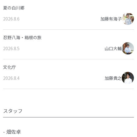
夏の白川郷
2026.8.6
加藤有海子
忍野八海・箱根の旅
2026.8.5
山口大輔
文化庁
2026.8.4
加藤貴之
スタッフ
- 畑佐卓