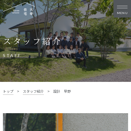
新築・リノベをお考えの方
スタッフ紹介
家づくりの考え方
家づくりの流れ
施工事例
イベント
STAFF
お客様の声
モデルハウス
リフォーム・リノベーション
土地をお探しの方
トップ
>
スタッフ紹介
>
設計 早野
- 分譲地情報
大幸住宅について
スタッフブログ
お知らせ
会社概要
スタッフ紹介