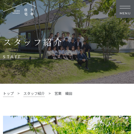
新築・リノベをお考えの方
スタッフ紹介
家づくりの考え方
家づくりの流れ
施工事例
イベント
STAFF
お客様の声
モデルハウス
リフォーム・リノベーション
土地をお探しの方
トップ
>
スタッフ紹介
>
営業 織田
- 分譲地情報
大幸住宅について
スタッフブログ
お知らせ
会社概要
スタッフ紹介