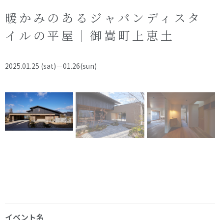
オーナー様へ
資料請求・お問い合わせ
暖かみのあるジャパンディスタ
プライバシーポリシー
イルの平屋｜御嵩町上恵土
資料請求・お問い合わせ
2025.01.25 (sat)－01.26(sun)
お電話でのご相談はお気軽に
0574-60-1161
TEL.
受付時間：9:00～17:00
イベント名