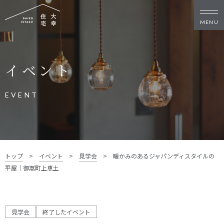
新築・リノベをお考えの方
イベント
家づくりの考え方
家づくりの流れ
施工事例
イベント
EVENT
お客様の声
モデルハウス
リフォーム・リノベーション
土地をお探しの方
トップ
>
イベント
>
見学会
>
暖かみのあるジャパンディスタイルの
- 分譲地情報
平屋｜御嵩町上恵土
大幸住宅について
スタッフブログ
お知らせ
見学会
終了したイベント
会社概要
スタッフ紹介