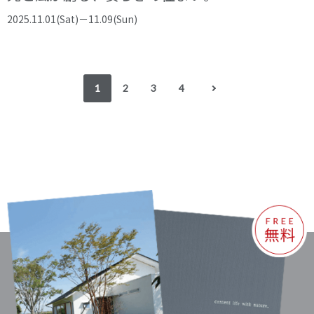
2025.11.01(Sat)－11.09(Sun)
1
2
3
4