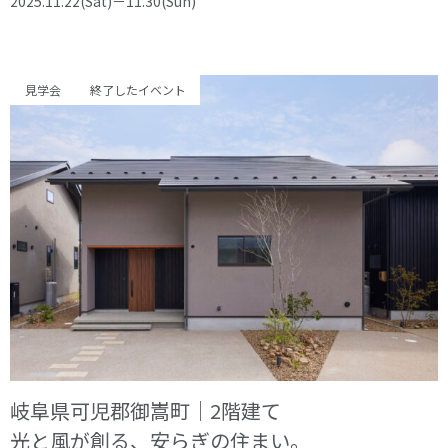
2025.11.22(Sat)－11.30(Sun)
見学会
終了したイベント
岐阜県可児郡御嵩町｜2階建て
光と風が創る、安らぎの住まい。