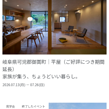
オーナー様へ
資料請求・お問い合わせ
プライバシーポリシー
資料請求・お問い合わせ
お電話でのご相談はお気軽に
0574-60-1161
TEL.
岐阜県可児郡御嵩町｜平屋（ご好評につき期間
受付時間：9:00～17:00
延長）
家族が集う、ちょうどいい暮らし。
2026.07.13(月) － 07.26(日)
見学会
終了したイベント