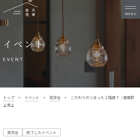
新築・リノベをお考えの方
イベント
家づくりの考え方
家づくりの流れ
施工事例
イベント
EVENT
お客様の声
モデルハウス
リフォーム・リノベーション
土地をお探しの方
トップ
>
イベント
>
見学会
>
こだわりのつまった２階建て｜御嵩町
- 分譲地情報
上恵土
大幸住宅について
スタッフブログ
お知らせ
見学会
終了したイベント
会社概要
スタッフ紹介