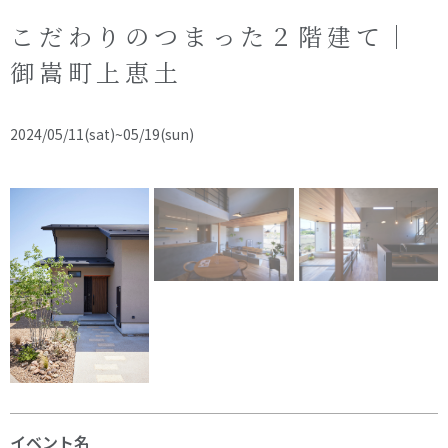
オーナー様へ
資料請求・お問い合わせ
こだわりのつまった２階建て｜
プライバシーポリシー
御嵩町上恵土
資料請求・お問い合わせ
2024/05/11(sat)~05/19(sun)
お電話でのご相談はお気軽に
0574-60-1161
TEL.
受付時間：9:00～17:00
イベント名