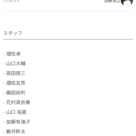
2026.8.4
加藤貴之
スタッフ
- 畑佐卓
- 山口大輔
- 高田良三
- 畑佐友亮
- 織田尚利
- 花村真奈美
- 山口 裕夏
- 加藤有海子
- 藤井幹太