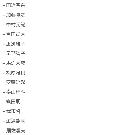
- 田近春奈
- 加藤貴之
- 中村元紀
- 吉田武大
- 渡邊雅子
- 早野智子
- 馬渕大成
- 松原冴良
- 安藤瑶起
- 横山晴斗
- 篠田朋
- 武市啓
- 渡邉龍壱
- 畑佐瑠美