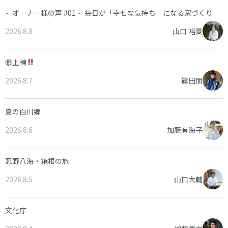
∼ オーナー様の声 #01 ∼ 毎日が「幸せな気持ち」になる家づくり
2026.8.8
山口 裕夏
㊗上棟
2026.8.7
篠田朋
夏の白川郷
2026.8.6
加藤有海子
忍野八海・箱根の旅
2026.8.5
山口大輔
文化庁