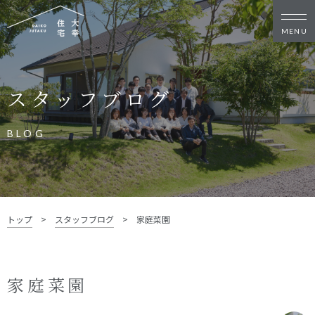
新築・リノベをお考えの方
スタッフブログ
家づくりの考え方
家づくりの流れ
施工事例
イベント
BLOG
お客様の声
モデルハウス
リフォーム・リノベーション
土地をお探しの方
トップ
>
スタッフブログ
>
家庭菜園
- 分譲地情報
大幸住宅について
家庭菜園
スタッフブログ
お知らせ
会社概要
スタッフ紹介