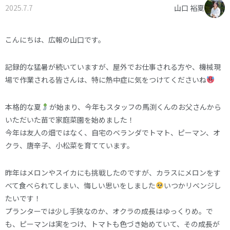
2025.7.7
山口 裕夏
オーナー様へ
資料請求・お問い合わせ
プライバシーポリシー
こんにちは、広報の山口です。
資料請求・お問い合わせ
記録的な猛暑が続いていますが、屋外でお仕事される方や、機械現
場で作業される皆さんは、特に熱中症に気をつけてくださいね
お電話でのご相談はお気軽に
本格的な夏
が始まり、今年もスタッフの馬渕くんのお父さんから
0574-60-1161
TEL.
いただいた苗で家庭菜園を始めました！
今年は友人の畑ではなく、自宅のベランダでトマト、ピーマン、オ
受付時間：9:00～17:00
クラ、唐辛子、小松菜を育てています。
昨年はメロンやスイカにも挑戦したのですが、カラスにメロンをす
べて食べられてしまい、悔しい思いをしました
いつかリベンジし
たいです！
プランターでは少し手狭なのか、オクラの成長はゆっくりめ。で
も、ピーマンは実をつけ、トマトも色づき始めていて、その成長が