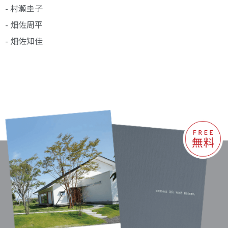
- 村瀬圭子
- 畑佐周平
- 畑佐知佳