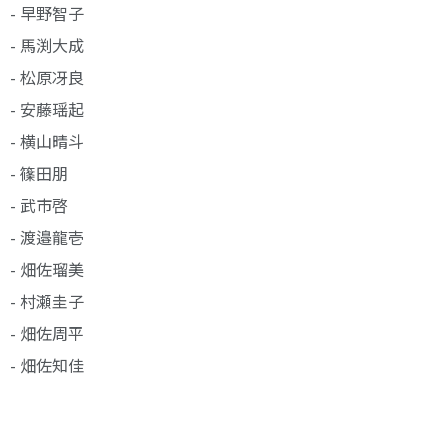
- 早野智子
- 馬渕大成
- 松原冴良
- 安藤瑶起
- 横山晴斗
- 篠田朋
- 武市啓
- 渡邉龍壱
- 畑佐瑠美
- 村瀬圭子
- 畑佐周平
- 畑佐知佳