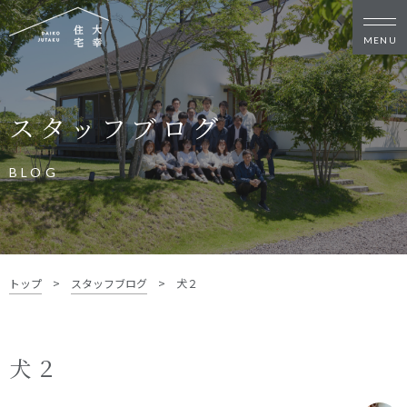
新築・リノベをお考えの方
スタッフブログ
家づくりの考え方
家づくりの流れ
施工事例
イベント
BLOG
お客様の声
モデルハウス
リフォーム・リノベーション
土地をお探しの方
トップ
>
スタッフブログ
>
犬２
- 分譲地情報
大幸住宅について
犬２
スタッフブログ
お知らせ
会社概要
スタッフ紹介