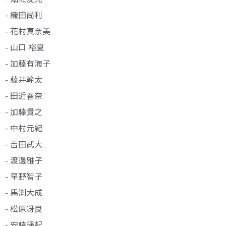
- 織田尚利
- 花村真奈美
- 山口 裕夏
- 加藤有海子
- 藤井幹太
- 田近春奈
- 加藤貴之
- 中村元紀
- 吉田武大
- 渡邊雅子
- 早野智子
- 馬渕大成
- 松原冴良
- 安藤瑶起