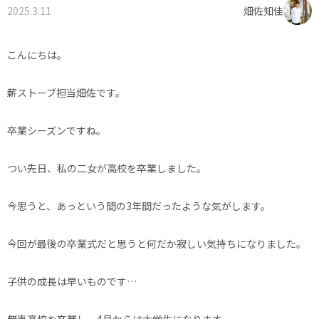
2025.3.11
畑佐知佳
オーナー様へ
資料請求・お問い合わせ
プライバシーポリシー
こんにちは。
資料請求・お問い合わせ
薪ストーブ担当畑佐です。
お電話でのご相談はお気軽に
卒業シーズンですね。
0574-60-1161
TEL.
つい先日、私の二女が高校を卒業しました。
受付時間：9:00～17:00
今思うと、あっという間の3年間だったような気がします。
今回が最後の卒業式だと思うと何だか寂しい気持ちになりました。
子供の成長は早いものです…