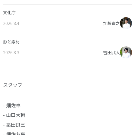
文化庁
2026.8.4
加藤貴之
形と素材
2026.8.3
吉田武大
スタッフ
- 畑佐卓
- 山口大輔
- 高田良三
- 畑佐友亮