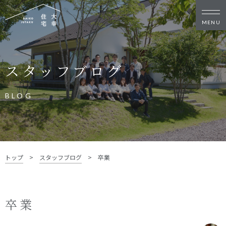
新築・リノベをお考えの方
スタッフブログ
家づくりの考え方
家づくりの流れ
施工事例
イベント
BLOG
お客様の声
モデルハウス
リフォーム・リノベーション
土地をお探しの方
トップ
>
スタッフブログ
>
卒業
- 分譲地情報
大幸住宅について
卒業
スタッフブログ
お知らせ
会社概要
スタッフ紹介