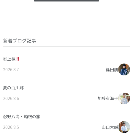
新着ブログ記事
㊗上棟
2026.8.7
篠田朋
夏の白川郷
2026.8.6
加藤有海子
忍野八海・箱根の旅
2026.8.5
山口大輔