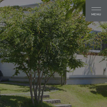
しの方
大幸住宅について
スタッフブログ
のちいさな町並み
お知らせ
のちいさな町並み
会社概要
のちいさな町並み
スタッフ紹介
オーナー様へ
資料請求・お問い合わせ
プライバシーポリシー