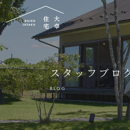
大幸住宅株式会社
〒504-0834
岐阜県各務原市那加昭南町88番地の3
スタッフブロ
大幸住宅可児工房
〒509-0203
BLOG
岐阜県可児市下恵土3433番地652
お電話でのご相談はお気軽に
0574-60-116
TEL.
受付時間：9:00～17:00