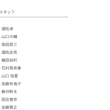
スタッフ
- 畑佐卓
- 山口大輔
- 高田良三
- 畑佐友亮
- 織田尚利
- 花村真奈美
- 山口 裕夏
- 加藤有海子
- 藤井幹太
- 田近春奈
- 加藤貴之