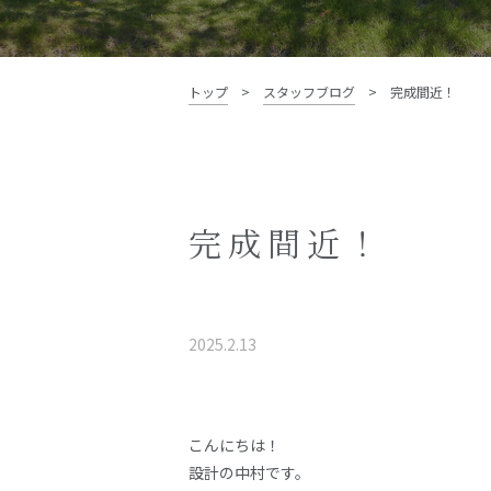
資料請求・お問い合わせ
トップ
>
スタッフブログ
>
完成間近！
完成間近！
2025.2.13
こんにちは！
設計の中村です。