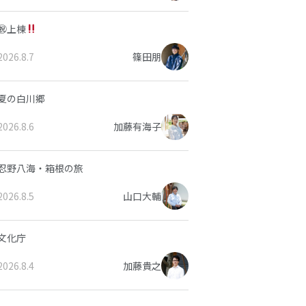
㊗上棟
2026.8.7
篠田朋
夏の白川郷
2026.8.6
加藤有海子
忍野八海・箱根の旅
2026.8.5
山口大輔
文化庁
2026.8.4
加藤貴之