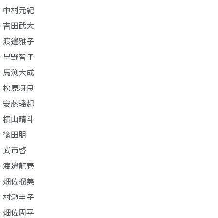
- 中村元紀
- 吉田武大
- 渡邊雅子
- 早野智子
- 馬渕大成
- 松原冴良
- 安藤瑶起
- 横山晴斗
- 篠田朋
- 武市啓
- 渡邉龍壱
- 畑佐瑠美
- 村瀬圭子
- 畑佐周平