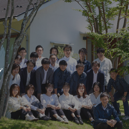
新築・リノベをお考えの方
土地をお探
家づくりの考え方
- 分譲地情報
グ
性能
かさまつ
暮らし方のご提案
いしもり
薪ストーブのある暮らし
かみえど
平屋の暮らし
四季を感じる暮らし
1
アフターサポート
家づくりの流れ