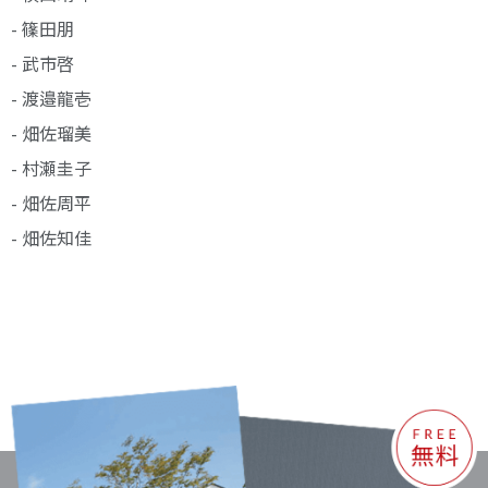
- 篠田朋
- 武市啓
- 渡邉龍壱
- 畑佐瑠美
- 村瀬圭子
- 畑佐周平
- 畑佐知佳