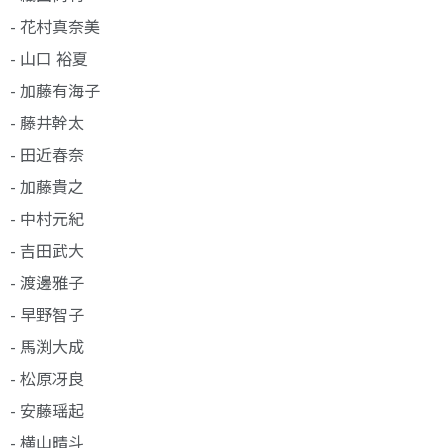
- 花村真奈美
- 山口 裕夏
- 加藤有海子
- 藤井幹太
- 田近春奈
- 加藤貴之
- 中村元紀
- 吉田武大
- 渡邊雅子
- 早野智子
- 馬渕大成
- 松原冴良
- 安藤瑶起
- 横山晴斗