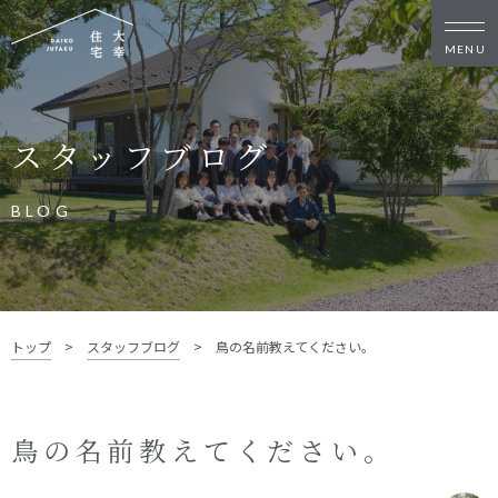
新築・リノベをお考えの方
スタッフブログ
家づくりの考え方
家づくりの流れ
施工事例
イベント
BLOG
お客様の声
モデルハウス
リフォーム・リノベーション
土地をお探しの方
トップ
>
スタッフブログ
>
鳥の名前教えてください。
- 分譲地情報
大幸住宅について
鳥の名前教えてください。
スタッフブログ
お知らせ
会社概要
スタッフ紹介