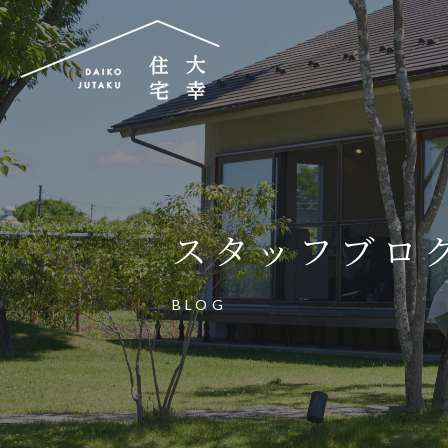
大幸住宅株式会社
〒504-0834
岐阜県各務原市那加昭南町88番地の3
スタッフブロ
大幸住宅可児工房
〒509-0203
BLOG
岐阜県可児市下恵土3433番地652
お電話でのご相談はお気軽に
0574-60-116
TEL.
受付時間：9:00～17:00