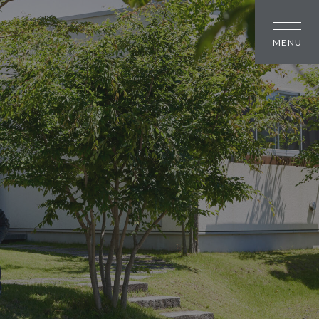
しの方
大幸住宅について
スタッフブログ
のちいさな町並み
お知らせ
のちいさな町並み
会社概要
のちいさな町並み
スタッフ紹介
オーナー様へ
資料請求・お問い合わせ
プライバシーポリシー