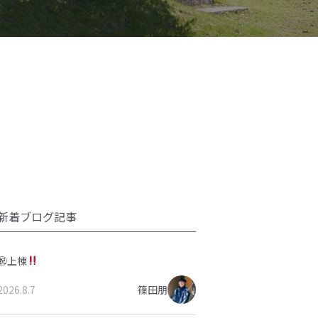
新着ブログ記事
㊗上棟
2026.8.7
篠田朋