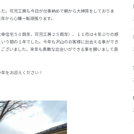
した。可児工房も今日が仕事納めで朝から大掃除をしておりま
来年から心機一転頑張ります。
大幸住宅５０周年、可児工房２５周年）、１１月は４年ぶりの感
という間の１年でした。今年も沢山のお客様に出会える事ができ
うございました。来年も素敵な出会いができる事を願いまして良
い年をお迎えください！