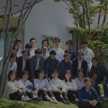
新築・リノベをお考えの方
土地をお探
家づくりの考え方
- 分譲地情報
グ
性能
かさまつ
暮らし方のご提案
いしもり
薪ストーブのある暮らし
かみえど
平屋の暮らし
四季を感じる暮らし
1
アフターサポート
家づくりの流れ