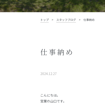
資料請求・お問い合わせ
トップ
>
スタッフブログ
>
仕事納め
仕事納め
2024.12.27
こんにちは。
営業の山口です。