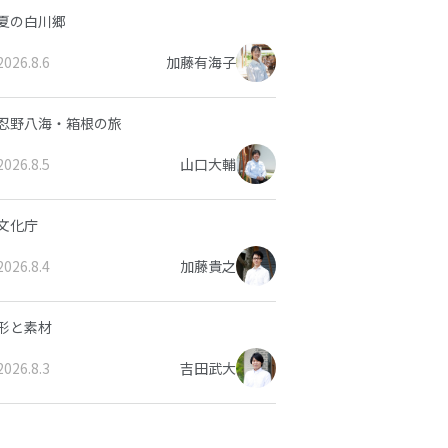
夏の白川郷
2026.8.6
加藤有海子
忍野八海・箱根の旅
2026.8.5
山口大輔
文化庁
2026.8.4
加藤貴之
形と素材
2026.8.3
吉田武大