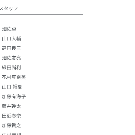
スタッフ
- 畑佐卓
- 山口大輔
- 高田良三
- 畑佐友亮
- 織田尚利
- 花村真奈美
- 山口 裕夏
- 加藤有海子
- 藤井幹太
- 田近春奈
- 加藤貴之
- 中村元紀