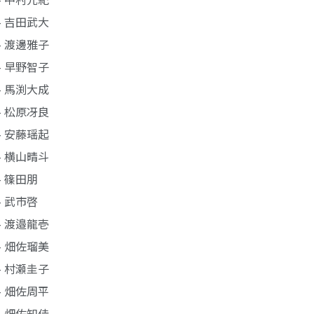
- 吉田武大
- 渡邊雅子
- 早野智子
- 馬渕大成
- 松原冴良
- 安藤瑶起
- 横山晴斗
- 篠田朋
- 武市啓
- 渡邉龍壱
- 畑佐瑠美
- 村瀬圭子
- 畑佐周平
- 畑佐知佳