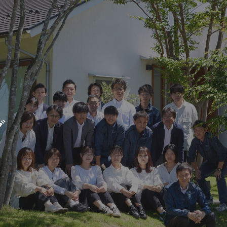
新築・リノベをお考えの方
土地をお探
家づくりの考え方
- 分譲地情報
グ
性能
かさまつ
暮らし方のご提案
いしもり
薪ストーブのある暮らし
かみえど
平屋の暮らし
四季を感じる暮らし
1
アフターサポート
家づくりの流れ