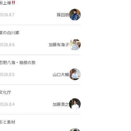
㊗上棟
2026.8.7
篠田朋
夏の白川郷
2026.8.6
加藤有海子
忍野八海・箱根の旅
2026.8.5
山口大輔
文化庁
2026.8.4
加藤貴之
形と素材