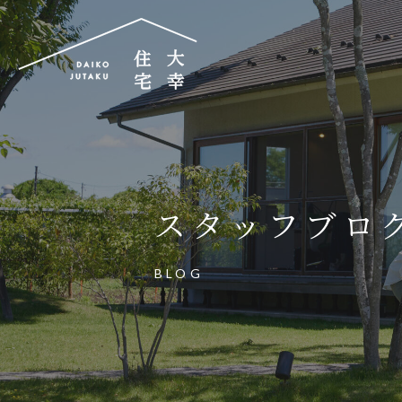
大幸住宅株式会社
〒504-0834
岐阜県各務原市那加昭南町88番地の3
スタッフブロ
大幸住宅可児工房
〒509-0203
BLOG
岐阜県可児市下恵土3433番地652
お電話でのご相談はお気軽に
0574-60-116
TEL.
受付時間：9:00～17:00