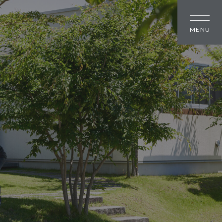
しの方
大幸住宅について
スタッフブログ
のちいさな町並み
お知らせ
のちいさな町並み
会社概要
のちいさな町並み
スタッフ紹介
オーナー様へ
資料請求・お問い合わせ
プライバシーポリシー