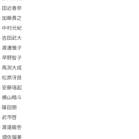
- 田近春奈
- 加藤貴之
- 中村元紀
- 吉田武大
- 渡邊雅子
- 早野智子
- 馬渕大成
- 松原冴良
- 安藤瑶起
- 横山晴斗
- 篠田朋
- 武市啓
- 渡邉龍壱
- 畑佐瑠美