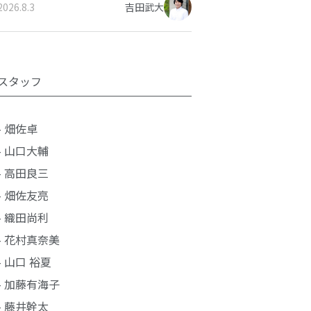
2026.8.3
吉田武大
スタッフ
- 畑佐卓
- 山口大輔
- 高田良三
- 畑佐友亮
- 織田尚利
- 花村真奈美
- 山口 裕夏
- 加藤有海子
- 藤井幹太