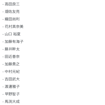
- 高田良三
- 畑佐友亮
- 織田尚利
- 花村真奈美
- 山口 裕夏
- 加藤有海子
- 藤井幹太
- 田近春奈
- 加藤貴之
- 中村元紀
- 吉田武大
- 渡邊雅子
- 早野智子
- 馬渕大成