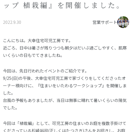
ップ 植栽編』を開催しました。
オーナー様へ
資料請求・お問い合わせ
プライバシーポリシー
2022.9.30
営業サポート
資料請求・お問い合わせ
こんにちは。大幸住宅可児工房です。
近ごろ、日中は暑さが残りつつも朝夕はだいぶ過ごしやすく、肌寒
お電話でのご相談はお気軽に
いくらいの日もでてきましたね。
0574-60-1161
TEL.
今回は、先日行われたイベントのご紹介です。
受付時間：9:00～17:00
9/25(日)の午後、大幸住宅可児工房で家づくりをしてくださったオ
ーナー様向けに、『住まいをいたわるワークショップ』を開催しま
した。
台風の予報もありましたが、当日は無事に晴れて暑いくらいの陽気
でした。
今回は「植栽編」として、可児工房の住まいのお庭を複数手掛けて
くださっている松崎裕司(正しくはたつさき)さんをお招きし、お庭