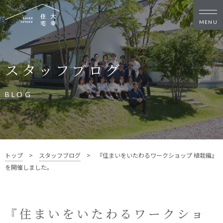
新築・リノベをお考えの方
スタッフブログ
家づくりの考え方
家づくりの流れ
施工事例
イベント
BLOG
お客様の声
モデルハウス
リフォーム・リノベーション
土地をお探しの方
トップ
>
スタッフブログ
>
『住まいをいたわるワークショップ 植栽編』
- 分譲地情報
を開催しました。
大幸住宅について
スタッフブログ
お知らせ
『住まいをいたわるワークショ
会社概要
スタッフ紹介