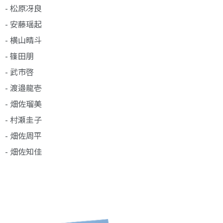
- 松原冴良
- 安藤瑶起
- 横山晴斗
- 篠田朋
- 武市啓
- 渡邉龍壱
- 畑佐瑠美
- 村瀬圭子
- 畑佐周平
- 畑佐知佳