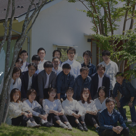
新築・リノベをお考えの方
土地をお探
家づくりの考え方
- 分譲地情報
グ
性能
かさまつ
暮らし方のご提案
いしもり
薪ストーブのある暮らし
かみえど
平屋の暮らし
四季を感じる暮らし
1
アフターサポート
家づくりの流れ