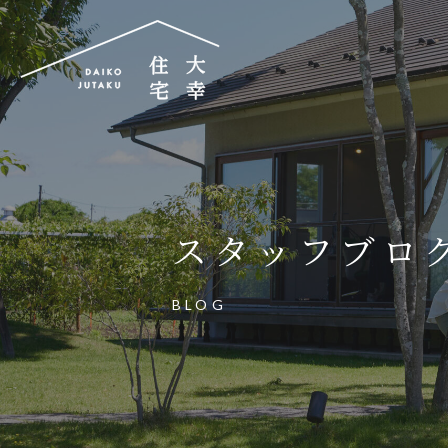
大幸住宅株式会社
〒504-0834
岐阜県各務原市那加昭南町88番地の3
スタッフブロ
大幸住宅可児工房
〒509-0203
BLOG
岐阜県可児市下恵土3433番地652
お電話でのご相談はお気軽に
0574-60-116
TEL.
受付時間：9:00～17:00