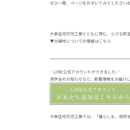
ぜひ一度、ページをのぞいてみてください
大幸住宅可児工房とともに育む、小さな町
▼分譲地についての情報はこちら
‗‗‗‗‗‗‗‗‗‗‗‗‗‗‗‗‗‗‗‗‗‗‗‗‗‗‗‗‗‗‗‗‗‗‗‗‗‗‗
＼LINE公式アカウントができました／
見学会のお知らせなど、新着情報をお届け
大幸住宅可児工房では、「暮らしを、自然