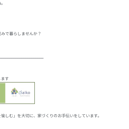
ね。
並みで暮らしませんか？
‗‗‗‗‗‗‗‗‗‗‗‗‗‗‗‗‗‗‗‗‗‗
します
を愉しむ」を大切に、家づくりのお手伝いをしています。