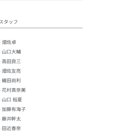
スタッフ
- 畑佐卓
- 山口大輔
- 高田良三
- 畑佐友亮
- 織田尚利
- 花村真奈美
- 山口 裕夏
- 加藤有海子
- 藤井幹太
- 田近春奈