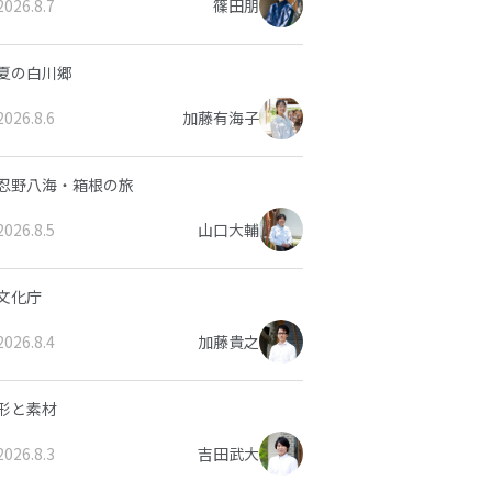
2026.8.7
篠田朋
夏の白川郷
2026.8.6
加藤有海子
忍野八海・箱根の旅
2026.8.5
山口大輔
文化庁
2026.8.4
加藤貴之
形と素材
2026.8.3
吉田武大