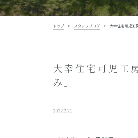
資料請求・お問い合わせ
トップ
>
スタッフブログ
>
大幸住宅可児工
大幸住宅可児工
み」
2022.2.21