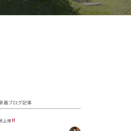
新着ブログ記事
㊗上棟