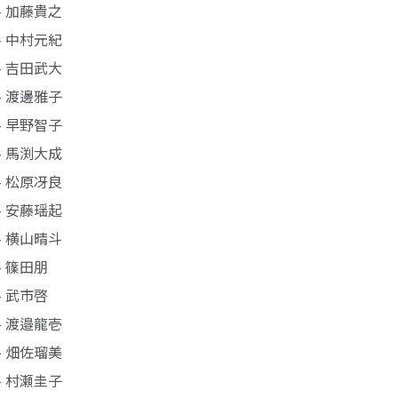
- 加藤貴之
- 中村元紀
- 吉田武大
- 渡邊雅子
- 早野智子
- 馬渕大成
- 松原冴良
- 安藤瑶起
- 横山晴斗
- 篠田朋
- 武市啓
- 渡邉龍壱
- 畑佐瑠美
- 村瀬圭子