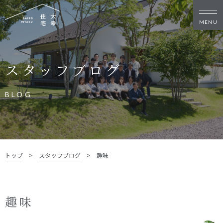
新築・リノベをお考えの方
スタッフブログ
家づくりの考え方
家づくりの流れ
施工事例
イベント
BLOG
お客様の声
モデルハウス
リフォーム・リノベーション
土地をお探しの方
トップ
>
スタッフブログ
>
趣味
- 分譲地情報
大幸住宅について
趣味
スタッフブログ
お知らせ
会社概要
スタッフ紹介