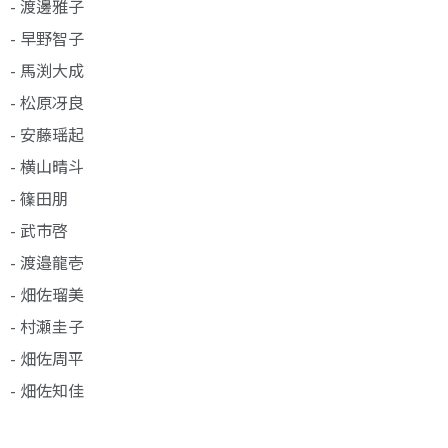
- 渡邊雅子
- 早野智子
- 馬渕大成
- 松原冴良
- 安藤瑶起
- 横山晴斗
- 篠田朋
- 武市啓
- 渡邉龍壱
- 畑佐瑠美
- 村瀬圭子
- 畑佐周平
- 畑佐知佳