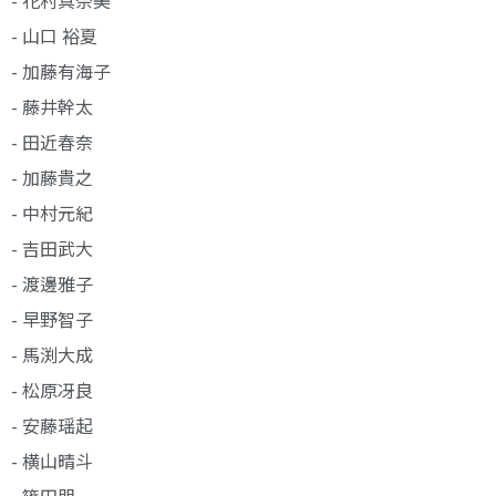
- 山口 裕夏
- 加藤有海子
- 藤井幹太
- 田近春奈
- 加藤貴之
- 中村元紀
- 吉田武大
- 渡邊雅子
- 早野智子
- 馬渕大成
- 松原冴良
- 安藤瑶起
- 横山晴斗
- 篠田朋