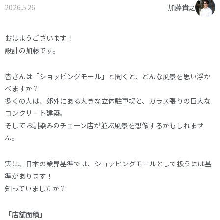
2026.5.26
加藤貴之
オーナー様へ
資料請求・お問い合わせ
プライバシーポリシー
おはようございます！
設計の加藤です。
資料請求・お問い合わせ
皆さんは「ショッピングモール」と聞くと、どんな風景を思い浮か
べますか？
お電話でのご相談はお気軽に
多くの人は、郊外にある大きな立体駐車場と、ガラス張りの巨大な
0574-60-1161
TEL.
コンクリート建築。
そしてお馴染みのチェーン店が並ぶ風景を想像するかもしれませ
受付時間：9:00～17:00
ん。
実は、日本の業界基準では、ショッピングモールとして扱うには基
準があります！
知っていましたか？
「店舗面積」