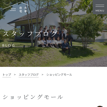
新築・リノベをお考えの方
スタッフブログ
家づくりの考え方
家づくりの流れ
施工事例
イベント
BLOG
お客様の声
モデルハウス
リフォーム・リノベーション
土地をお探しの方
トップ
>
スタッフブログ
>
ショッピングモール
- 分譲地情報
大幸住宅について
ショッピングモール
スタッフブログ
お知らせ
会社概要
スタッフ紹介