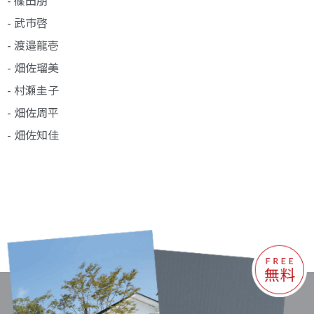
- 武市啓
- 渡邉龍壱
- 畑佐瑠美
- 村瀬圭子
- 畑佐周平
- 畑佐知佳