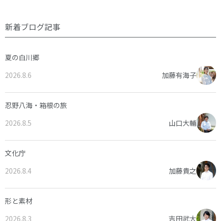
新着ブログ記事
夏の白川郷
2026.8.6
加藤有海子
忍野八海・箱根の旅
2026.8.5
山口大輔
文化庁
2026.8.4
加藤貴之
形と素材
2026.8.3
吉田武大