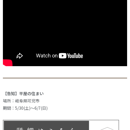
【告知】平屋の住まい
場所：岐阜県可児市
期間：5/30(土)～6/7(日)