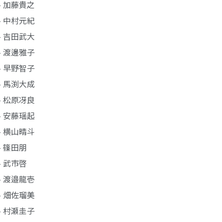
- 加藤貴之
- 中村元紀
- 吉田武大
- 渡邊雅子
- 早野智子
- 馬渕大成
- 松原冴良
- 安藤瑶起
- 横山晴斗
- 篠田朋
- 武市啓
- 渡邉龍壱
- 畑佐瑠美
- 村瀬圭子