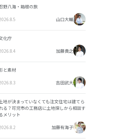
忍野八海・箱根の旅
2026.8.5
山口大輔
文化庁
2026.8.4
加藤貴之
形と素材
2026.8.3
吉田武大
土地が決まっていなくても注文住宅は建てら
れる？可児市の工務店に土地探しから相談す
るメリット
2026.8.2
加藤有海子