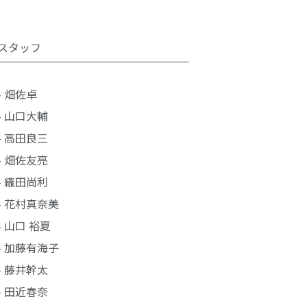
スタッフ
- 畑佐卓
- 山口大輔
- 高田良三
- 畑佐友亮
- 織田尚利
- 花村真奈美
- 山口 裕夏
- 加藤有海子
- 藤井幹太
- 田近春奈