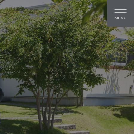
しの方
大幸住宅について
スタッフブログ
のちいさな町並み
お知らせ
のちいさな町並み
会社概要
のちいさな町並み
スタッフ紹介
オーナー様へ
資料請求・お問い合わせ
プライバシーポリシー