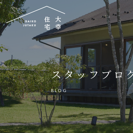
大幸住宅株式会社
〒504-0834
岐阜県各務原市那加昭南町88番地の3
スタッフブロ
大幸住宅可児工房
〒509-0203
BLOG
岐阜県可児市下恵土3433番地652
お電話でのご相談はお気軽に
0574-60-116
TEL.
受付時間：9:00～17:00