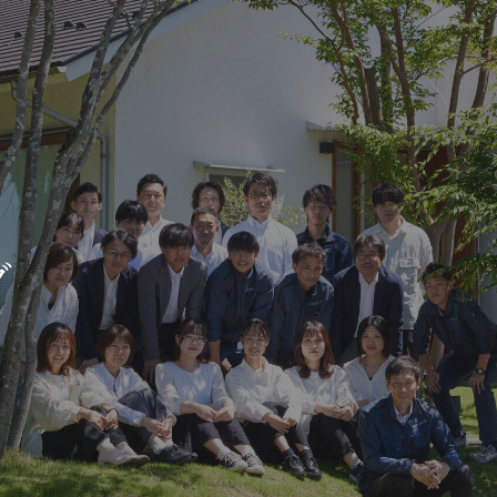
新築・リノベをお考えの方
土地をお探
家づくりの考え方
- 分譲地情報
グ
性能
かさまつ
暮らし方のご提案
いしもり
薪ストーブのある暮らし
かみえど
平屋の暮らし
四季を感じる暮らし
1
アフターサポート
家づくりの流れ