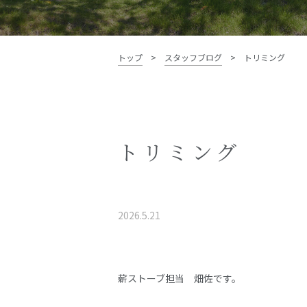
資料請求・お問い合わせ
トップ
>
スタッフブログ
>
トリミング
トリミング
2026.5.21
薪ストーブ担当 畑佐です。