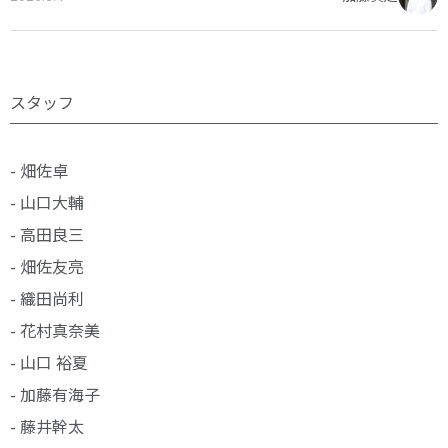
スタッフ
- 畑佐卓
- 山口大輔
- 高田良三
- 畑佐友亮
- 織田尚利
- 花村真奈美
- 山口 裕夏
- 加藤有海子
- 藤井幹太