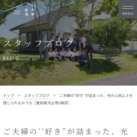
新築・リノベをお考えの方
スタッフブログ
家づくりの考え方
家づくりの流れ
施工事例
イベント
BLOG
お客様の声
モデルハウス
リフォーム・リノベーション
土地をお探しの方
トップ
>
スタッフブログ
>
ご夫婦の‘‘好き”が詰まった、光の心地よさを
- 分譲地情報
感じられるおうち〖愛知県犬山市U様邸〗
大幸住宅について
スタッフブログ
お知らせ
ご夫婦の‘‘好き”が詰まった、光
会社概要
スタッフ紹介