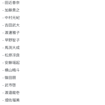
- 田近春奈
- 加藤貴之
- 中村元紀
- 吉田武大
- 渡邊雅子
- 早野智子
- 馬渕大成
- 松原冴良
- 安藤瑶起
- 横山晴斗
- 篠田朋
- 武市啓
- 渡邉龍壱
- 畑佐瑠美