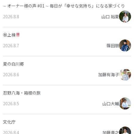
∼ オーナー様の声 #01 ∼ 毎日が「幸せな気持ち」になる家づくり
2026.8.8
山口 裕夏
㊗上棟
2026.8.7
篠田朋
夏の白川郷
2026.8.6
加藤有海子
忍野八海・箱根の旅
2026.8.5
山口大輔
文化庁
2026.8.4
加藤貴之