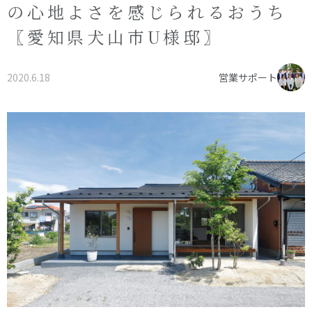
の心地よさを感じられるおうち
オーナー様へ
資料請求・お問い合わせ
〖愛知県犬山市U様邸〗
プライバシーポリシー
資料請求・お問い合わせ
2020.6.18
営業サポート
お電話でのご相談はお気軽に
0574-60-1161
TEL.
受付時間：9:00～17:00