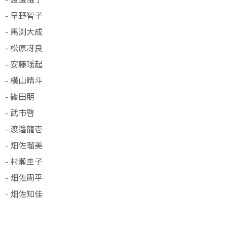
- 早野智子
- 馬渕大成
- 松原冴良
- 安藤瑶起
- 横山晴斗
- 篠田朋
- 武市啓
- 渡邉龍壱
- 畑佐瑠美
- 村瀬圭子
- 畑佐周平
- 畑佐知佳