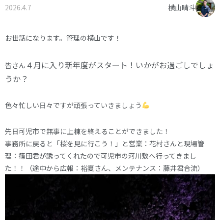
2026.4.7
横山晴斗
オーナー様へ
資料請求・お問い合わせ
プライバシーポリシー
お世話になります。管理の横山です！
資料請求・お問い合わせ
４月に入り新年度がスタート！
いかがお過ごしでしょ
皆さん
うか？
お電話でのご相談はお気軽に
色々忙しい日々ですが頑張っていきましょう
0574-60-1161
TEL.
受付時間：9:00～17:00
先日可児市で無事に上棟を終えることができました！
事務所に戻ると「桜を見に行こう！」と営業：花村さんと現場管
理：篠田君が誘ってくれたので可児市の河川敷へ行ってきまし
た！！（途中から広報：裕夏さん、メンテナンス：藤井君合流）