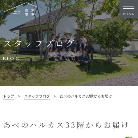
新築・リノベをお考えの方
スタッフブログ
家づくりの考え方
家づくりの流れ
施工事例
イベント
BLOG
お客様の声
モデルハウス
リフォーム・リノベーション
土地をお探しの方
トップ
>
スタッフブログ
>
あべのハルカス33階からお届け
- 分譲地情報
大幸住宅について
あべのハルカス33階からお届け
スタッフブログ
お知らせ
会社概要
スタッフ紹介