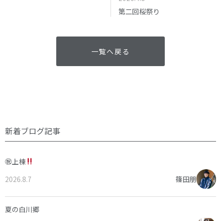
第二回桜祭り
一覧へ戻る
新着ブログ記事
㊗上棟
2026.8.7
篠田朋
夏の白川郷