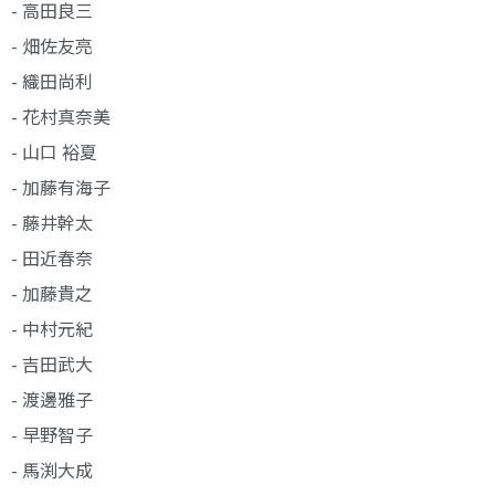
- 高田良三
- 畑佐友亮
- 織田尚利
- 花村真奈美
- 山口 裕夏
- 加藤有海子
- 藤井幹太
- 田近春奈
- 加藤貴之
- 中村元紀
- 吉田武大
- 渡邊雅子
- 早野智子
- 馬渕大成