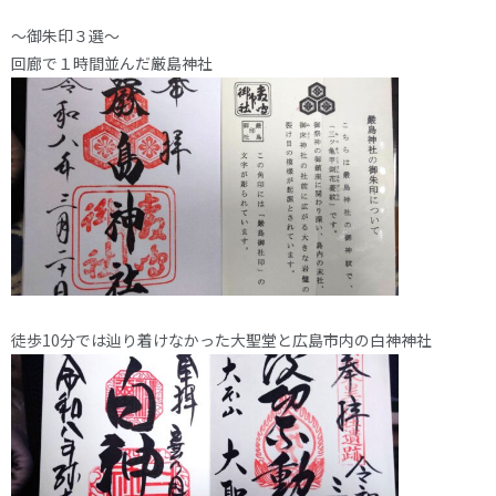
～御朱印３選～
回廊で１時間並んだ厳島神社
徒歩10分では辿り着けなかった大聖堂と広島市内の白神神社