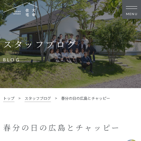
新築・リノベをお考えの方
スタッフブログ
家づくりの考え方
家づくりの流れ
施工事例
イベント
BLOG
お客様の声
モデルハウス
リフォーム・リノベーション
土地をお探しの方
トップ
>
スタッフブログ
>
春分の日の広島とチャッピー
- 分譲地情報
大幸住宅について
春分の日の広島とチャッピー
スタッフブログ
お知らせ
会社概要
スタッフ紹介