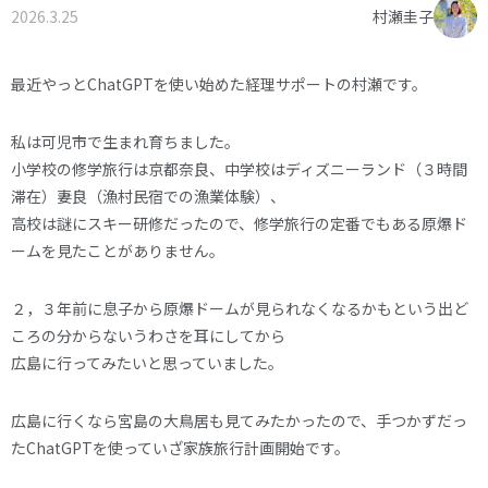
2026.3.25
村瀬圭子
オーナー様へ
資料請求・お問い合わせ
プライバシーポリシー
最近やっとChatGPTを使い始めた経理サポートの村瀬です。
資料請求・お問い合わせ
私は可児市で生まれ育ちました。
小学校の修学旅行は京都奈良、中学校はディズニーランド（３時間
滞在）妻良（漁村民宿での漁業体験）、
お電話でのご相談はお気軽に
高校は謎にスキー研修だったので、修学旅行の定番でもある原爆ド
0574-60-1161
TEL.
ームを見たことがありません。
受付時間：9:00～17:00
２，３年前に息子から原爆ドームが見られなくなるかもという出ど
ころの分からないうわさを耳にしてから
広島に行ってみたいと思っていました。
広島に行くなら宮島の大鳥居も見てみたかったので、手つかずだっ
たChatGPTを使っていざ家族旅行計画開始です。