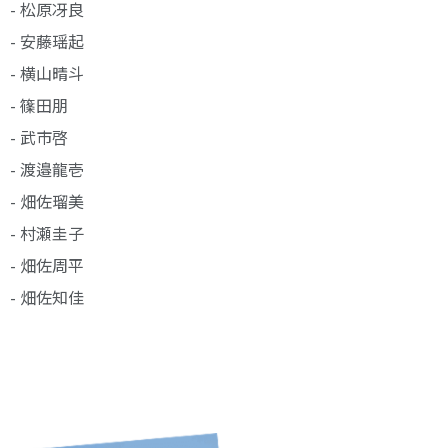
- 松原冴良
- 安藤瑶起
- 横山晴斗
- 篠田朋
- 武市啓
- 渡邉龍壱
- 畑佐瑠美
- 村瀬圭子
- 畑佐周平
- 畑佐知佳