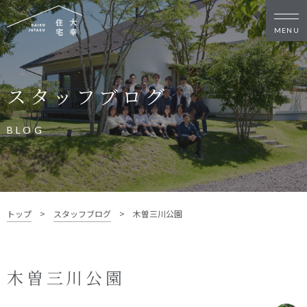
新築・リノベをお考えの方
スタッフブログ
家づくりの考え方
家づくりの流れ
施工事例
イベント
BLOG
お客様の声
モデルハウス
リフォーム・リノベーション
土地をお探しの方
トップ
>
スタッフブログ
>
木曽三川公園
- 分譲地情報
大幸住宅について
木曽三川公園
スタッフブログ
お知らせ
会社概要
スタッフ紹介