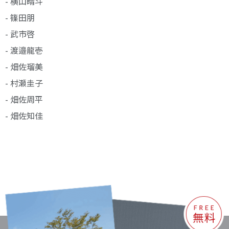
- 横山晴斗
- 篠田朋
- 武市啓
- 渡邉龍壱
- 畑佐瑠美
- 村瀬圭子
- 畑佐周平
- 畑佐知佳