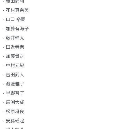
- 織田尚利
- 花村真奈美
- 山口 裕夏
- 加藤有海子
- 藤井幹太
- 田近春奈
- 加藤貴之
- 中村元紀
- 吉田武大
- 渡邊雅子
- 早野智子
- 馬渕大成
- 松原冴良
- 安藤瑶起