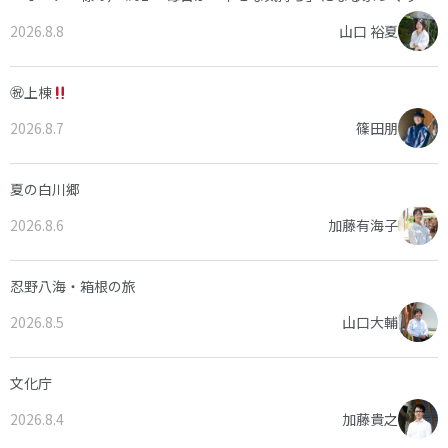
2026.8.8
山口 裕夏
㊗上棟
2026.8.7
篠田朋
夏の白川郷
2026.8.6
加藤有海子
忍野八海・箱根の旅
2026.8.5
山口大輔
文化庁
2026.8.4
加藤貴之