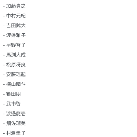
- 加藤貴之
- 中村元紀
- 吉田武大
- 渡邊雅子
- 早野智子
- 馬渕大成
- 松原冴良
- 安藤瑶起
- 横山晴斗
- 篠田朋
- 武市啓
- 渡邉龍壱
- 畑佐瑠美
- 村瀬圭子