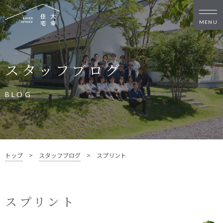
新築・リノベをお考えの方
スタッフブログ
家づくりの考え方
家づくりの流れ
施工事例
イベント
BLOG
お客様の声
モデルハウス
リフォーム・リノベーション
土地をお探しの方
トップ
>
スタッフブログ
>
スプリント
- 分譲地情報
大幸住宅について
スプリント
スタッフブログ
お知らせ
会社概要
スタッフ紹介