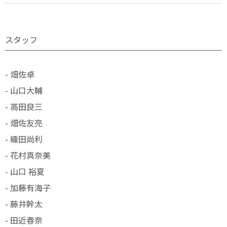
スタッフ
- 畑佐卓
- 山口大輔
- 高田良三
- 畑佐友亮
- 織田尚利
- 花村真奈美
- 山口 裕夏
- 加藤有海子
- 藤井幹太
- 田近春奈