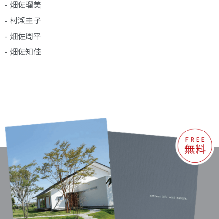
- 畑佐瑠美
- 村瀬圭子
- 畑佐周平
- 畑佐知佳