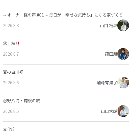
∼ オーナー様の声 #01 ∼ 毎日が「幸せな気持ち」になる家づくり
2026.8.8
山口 裕夏
㊗上棟
2026.8.7
篠田朋
夏の白川郷
2026.8.6
加藤有海子
忍野八海・箱根の旅
2026.8.5
山口大輔
文化庁