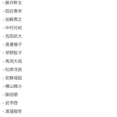
- 藤井幹太
- 田近春奈
- 加藤貴之
- 中村元紀
- 吉田武大
- 渡邊雅子
- 早野智子
- 馬渕大成
- 松原冴良
- 安藤瑶起
- 横山晴斗
- 篠田朋
- 武市啓
- 渡邉龍壱