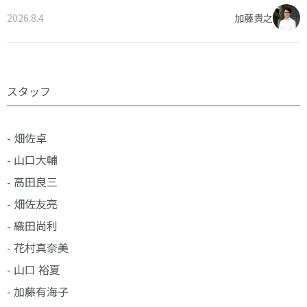
2026.8.4
加藤貴之
スタッフ
- 畑佐卓
- 山口大輔
- 高田良三
- 畑佐友亮
- 織田尚利
- 花村真奈美
- 山口 裕夏
- 加藤有海子