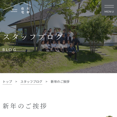
新築・リノベをお考えの方
スタッフブログ
家づくりの考え方
家づくりの流れ
施工事例
イベント
BLOG
お客様の声
モデルハウス
リフォーム・リノベーション
土地をお探しの方
トップ
>
スタッフブログ
>
新年のご挨拶
- 分譲地情報
大幸住宅について
新年のご挨拶
スタッフブログ
お知らせ
会社概要
スタッフ紹介