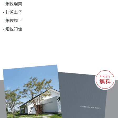
- 畑佐瑠美
- 村瀬圭子
- 畑佐周平
- 畑佐知佳