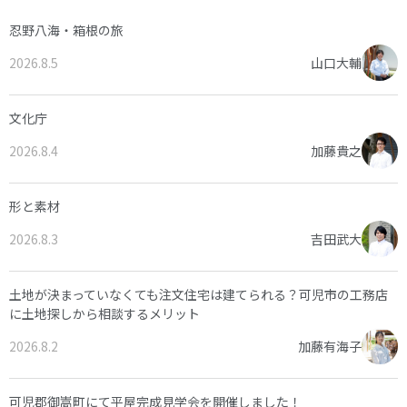
忍野八海・箱根の旅
2026.8.5
山口大輔
文化庁
2026.8.4
加藤貴之
形と素材
2026.8.3
吉田武大
土地が決まっていなくても注文住宅は建てられる？可児市の工務店
に土地探しから相談するメリット
2026.8.2
加藤有海子
可児郡御嵩町にて平屋完成見学会を開催しました！