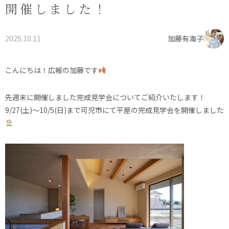
開催しました！
オーナー様へ
資料請求・お問い合わせ
プライバシーポリシー
2025.10.11
加藤有海子
資料請求・お問い合わせ
こんにちは！広報の加藤です
お電話でのご相談はお気軽に
先週末に開催しました完成見学会についてご紹介いたします！
0574-60-1161
9/27(土)～10/5(日)まで可児市にて平屋の完成見学会を開催しました
TEL.
受付時間：9:00～17:00