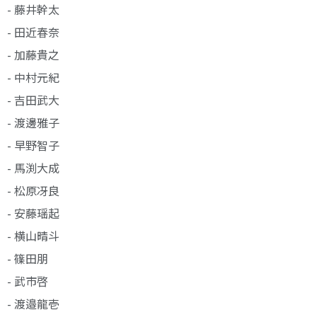
- 藤井幹太
- 田近春奈
- 加藤貴之
- 中村元紀
- 吉田武大
- 渡邊雅子
- 早野智子
- 馬渕大成
- 松原冴良
- 安藤瑶起
- 横山晴斗
- 篠田朋
- 武市啓
- 渡邉龍壱