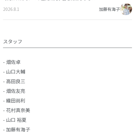
2026.8.1
加藤有海子
スタッフ
- 畑佐卓
- 山口大輔
- 高田良三
- 畑佐友亮
- 織田尚利
- 花村真奈美
- 山口 裕夏
- 加藤有海子