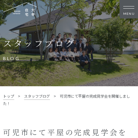
新築・リノベをお考えの方
スタッフブログ
家づくりの考え方
家づくりの流れ
施工事例
イベント
BLOG
お客様の声
モデルハウス
リフォーム・リノベーション
土地をお探しの方
トップ
>
スタッフブログ
>
可児市にて平屋の完成見学会を開催しまし
- 分譲地情報
た！
大幸住宅について
スタッフブログ
お知らせ
可児市にて平屋の完成見学会を
会社概要
スタッフ紹介