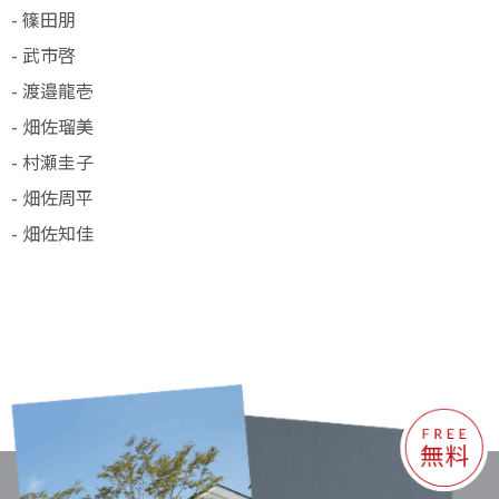
- 篠田朋
- 武市啓
- 渡邉龍壱
- 畑佐瑠美
- 村瀬圭子
- 畑佐周平
- 畑佐知佳