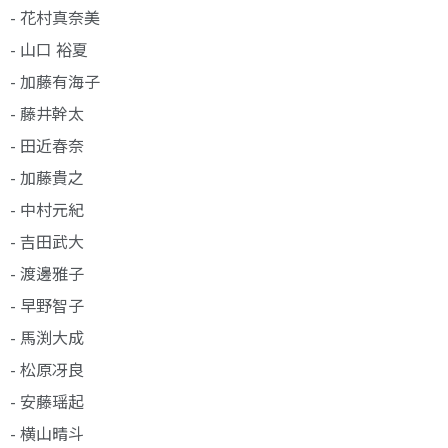
- 花村真奈美
- 山口 裕夏
- 加藤有海子
- 藤井幹太
- 田近春奈
- 加藤貴之
- 中村元紀
- 吉田武大
- 渡邊雅子
- 早野智子
- 馬渕大成
- 松原冴良
- 安藤瑶起
- 横山晴斗