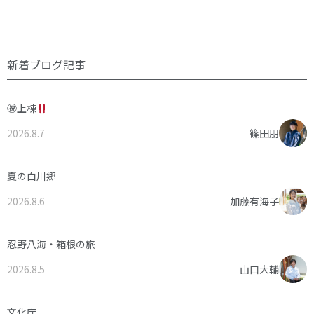
新着ブログ記事
㊗上棟
2026.8.7
篠田朋
夏の白川郷
2026.8.6
加藤有海子
忍野八海・箱根の旅
2026.8.5
山口大輔
文化庁