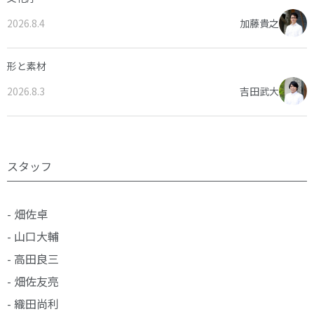
2026.8.4
加藤貴之
形と素材
2026.8.3
吉田武大
スタッフ
- 畑佐卓
- 山口大輔
- 高田良三
- 畑佐友亮
- 織田尚利