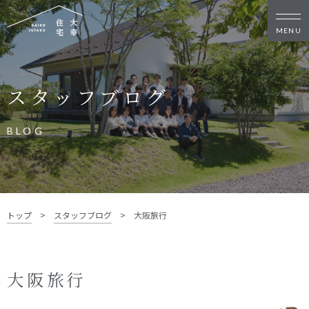
新築・リノベをお考えの方
スタッフブログ
家づくりの考え方
家づくりの流れ
施工事例
イベント
BLOG
お客様の声
モデルハウス
リフォーム・リノベーション
土地をお探しの方
トップ
>
スタッフブログ
>
大阪旅行
- 分譲地情報
大幸住宅について
大阪旅行
スタッフブログ
お知らせ
会社概要
スタッフ紹介