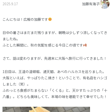
2025.9.17
加藤有海子
オーナー様へ
資料請求・お問い合わせ
プライバシーポリシー
こんにちは！広報の加藤です
資料請求・お問い合わせ
日中の暑さはまだまだ残りますが、朝晩は少しずつ涼しくなってき
ましたね。
ふとした瞬間に、秋の気配を感じる今日この頃です
お電話でのご相談はお気軽に
0574-60-1161
TEL.
さて、話は変わりますが、先週末に大阪へ旅行に行ってきました！
受付時間：9:00～17:00
1日目は、王道の道頓堀、通天閣、あべのハルカスを巡りました。
大阪といえば、やっぱりたこ焼き！ということで、有名店をハシゴ
しました（笑）。
ふわっとろ食感がたまらない「くくる」と、天かすたっぷりの「十
八番」。どちらも美味しくて、本場の味を堪能できて幸せでした！