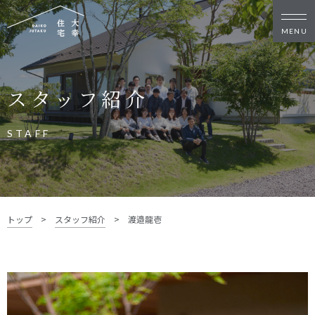
新築・リノベをお考えの方
スタッフ紹介
家づくりの考え方
家づくりの流れ
施工事例
イベント
STAFF
お客様の声
モデルハウス
リフォーム・リノベーション
土地をお探しの方
トップ
>
スタッフ紹介
>
渡邉龍壱
- 分譲地情報
大幸住宅について
スタッフブログ
お知らせ
会社概要
スタッフ紹介