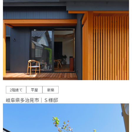
2階建て
平屋
新築
岐阜県多治見市｜Ｓ様邸