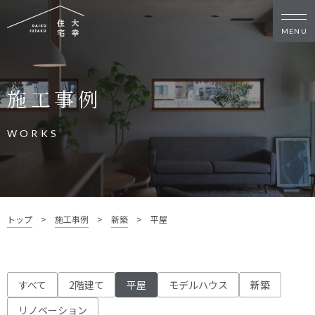
新築・リノベをお考えの方
施工事例
家づくりの考え方
家づくりの流れ
施工事例
イベント
WORKS
お客様の声
モデルハウス
リフォーム・リノベーション
土地をお探しの方
トップ
>
施工事例
>
新築
>
平屋
- 分譲地情報
大幸住宅について
すべて
2階建て
平屋
モデルハウス
新築
スタッフブログ
お知らせ
リノベーション
会社概要
スタッフ紹介