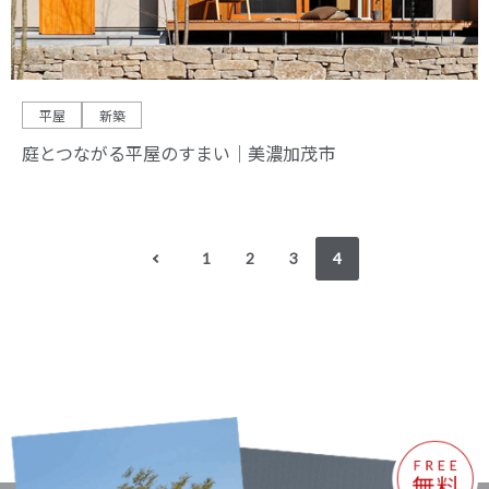
平屋
新築
庭とつながる平屋のすまい｜美濃加茂市
1
2
3
4