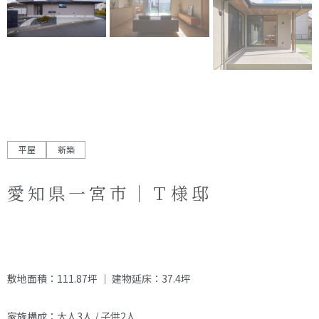
オーナー様へ
資料請求・お問い合わせ
プライバシーポリシー
資料請求・お問い合わせ
お電話でのご相談はお気軽に
平屋
新築
0574-60-1161
TEL.
受付時間：9:00～17:00
愛知県一宮市｜Ｔ様邸
敷地面積：111.87坪 ｜ 建物延床：37.4坪
家族構成：大人3人 / 子供2人