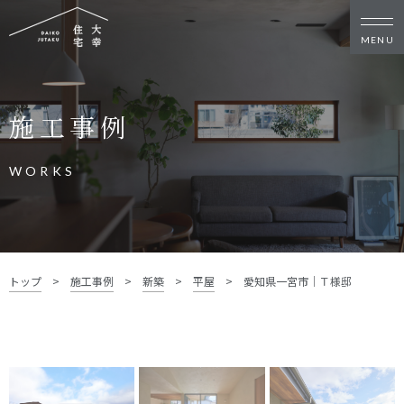
新築・リノベをお考えの方
施工事例
家づくりの考え方
家づくりの流れ
施工事例
イベント
WORKS
お客様の声
モデルハウス
リフォーム・リノベーション
土地をお探しの方
トップ
>
施工事例
>
新築
>
平屋
>
愛知県一宮市｜Ｔ様邸
- 分譲地情報
大幸住宅について
スタッフブログ
お知らせ
会社概要
スタッフ紹介