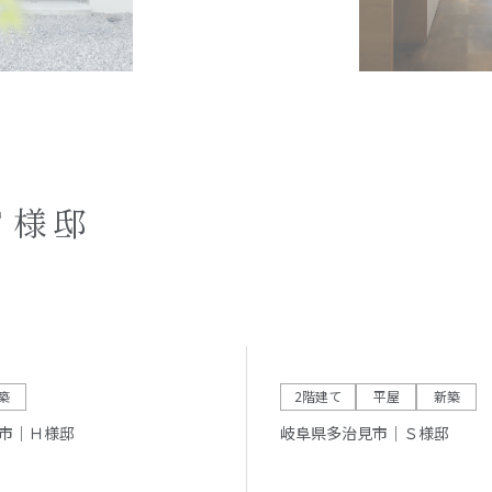
Ｔ様邸
築
2階建て
平屋
新築
市｜Ｈ様邸
岐阜県多治見市｜Ｓ様邸