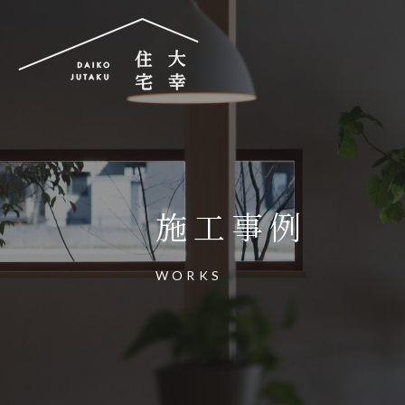
大幸住宅株式会社
〒504-0834
岐阜県各務原市那加昭南町88番地の3
施工事例
大幸住宅可児工房
〒509-0203
WORKS
岐阜県可児市下恵土3433番地652
お電話でのご相談はお気軽に
0574-60-116
TEL.
受付時間：9:00～17:00