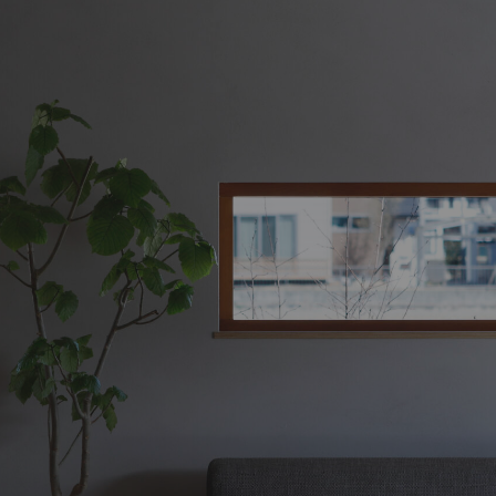
新築・リノベをお考えの方
土地をお探
家づくりの考え方
- 分譲地情報
性能
かさまつ
暮らし方のご提案
いしもり
薪ストーブのある暮らし
かみえど
平屋の暮らし
四季を感じる暮らし
1
アフターサポート
家づくりの流れ