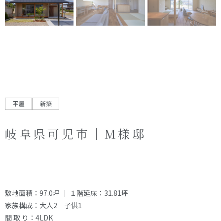
オーナー様へ
資料請求・お問い合わせ
プライバシーポリシー
資料請求・お問い合わせ
お電話でのご相談はお気軽に
平屋
新築
0574-60-1161
TEL.
受付時間：9:00～17:00
岐阜県可児市｜M様邸
敷地面積：97.0坪 ｜ １階延床：31.81坪
家族構成：大人2 子供1
間 取 り：4LDK