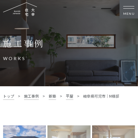
新築・リノベをお考えの方
施工事例
家づくりの考え方
家づくりの流れ
施工事例
イベント
WORKS
お客様の声
モデルハウス
リフォーム・リノベーション
土地をお探しの方
トップ
>
施工事例
>
新築
>
平屋
>
岐阜県可児市｜M様邸
- 分譲地情報
大幸住宅について
スタッフブログ
お知らせ
会社概要
スタッフ紹介