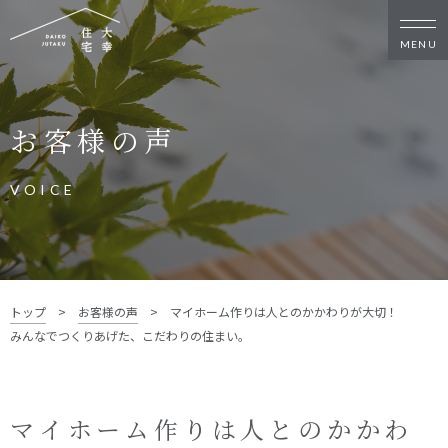
新築・リノベをお考えの方
お客様の声
家づくりの考え方
家づくりの流れ
施工事例
イベント
VOICE
お客様の声
モデルハウス
リフォーム・リノベーション
土地をお探しの方
トップ
>
お客様の声
>
マイホーム作りは人とのかかわりが大切！
- 分譲地情報
みんなでつくりあげた、こだわりの住まい。
大幸住宅について
スタッフブログ
お知らせ
マイホーム作りは人とのかかわ
会社概要
スタッフ紹介