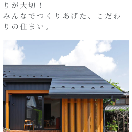
りが大切！
オーナー様へ
資料請求・お問い合わせ
みんなでつくりあげた、こだわ
プライバシーポリシー
りの住まい。
資料請求・お問い合わせ
お電話でのご相談はお気軽に
0574-60-1161
TEL.
受付時間：9:00～17:00