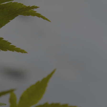
新築・リノベをお考えの方
土地をお探
家づくりの考え方
- 分譲地情報
性能
かさまつ
暮らし方のご提案
いしもり
薪ストーブのある暮らし
かみえど
平屋の暮らし
四季を感じる暮らし
1
アフターサポート
家づくりの流れ