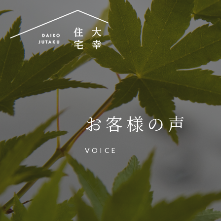
大幸住宅株式会社
〒504-0834
岐阜県各務原市那加昭南町88番地の3
お客様の声
大幸住宅可児工房
〒509-0203
VOICE
岐阜県可児市下恵土3433番地652
お電話でのご相談はお気軽に
0574-60-116
TEL.
受付時間：9:00～17:00