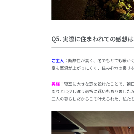
Q5.
実際に住まわれての感想は
ご主人
：
断熱性が高く、冬でもとても暖か
夏も室温が上がりにくく、住み心地の良さ
奥様
：
寝室に大きな窓を設けたことで、朝
周りとは少し違う選択に迷いもありました
二人の暮らしだからこそ叶えられた、私た