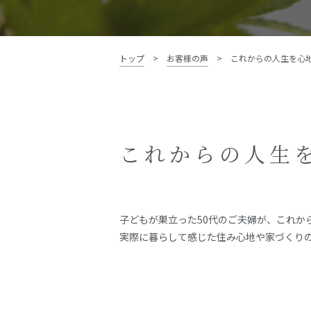
資料請求・お問い合わせ
トップ
>
お客様の声
>
これからの人生を心
これからの人生
子どもが巣立った50代のご夫婦が、これか
実際に暮らして感じた住み心地や家づくり