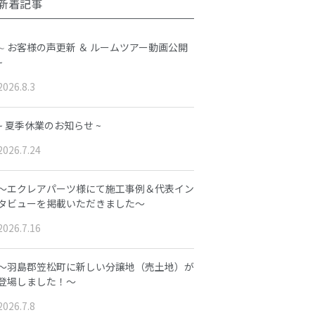
新着記事
∼ お客様の声更新 ＆ ルームツアー動画公開
~
2026.8.3
~ 夏季休業のお知らせ ~
2026.7.24
～エクレアパーツ様にて施工事例＆代表イン
タビューを掲載いただきました～
2026.7.16
～羽島郡笠松町に新しい分譲地（売土地）が
登場しました！～
2026.7.8