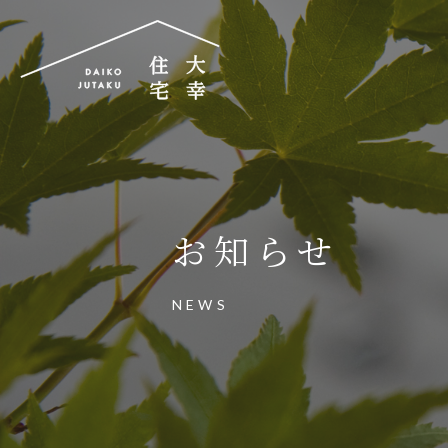
大幸住宅株式会社
〒504-0834
岐阜県各務原市那加昭南町88番地の3
お知らせ
大幸住宅可児工房
〒509-0203
NEWS
岐阜県可児市下恵土3433番地652
お電話でのご相談はお気軽に
0574-60-116
TEL.
受付時間：9:00～17:00