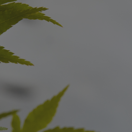
新築・リノベをお考えの方
土地をお探
家づくりの考え方
- 分譲地情報
性能
かさまつ
暮らし方のご提案
いしもり
薪ストーブのある暮らし
かみえど
平屋の暮らし
四季を感じる暮らし
1
アフターサポート
家づくりの流れ