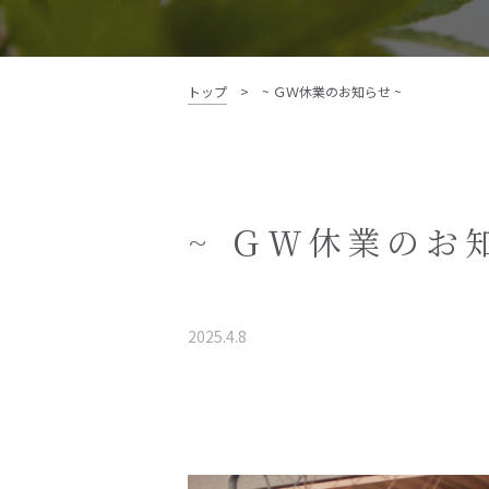
資料請求・お問い合わせ
トップ
>
~ ＧＷ休業のお知らせ ~
~ ＧＷ休業のお
2025.4.8