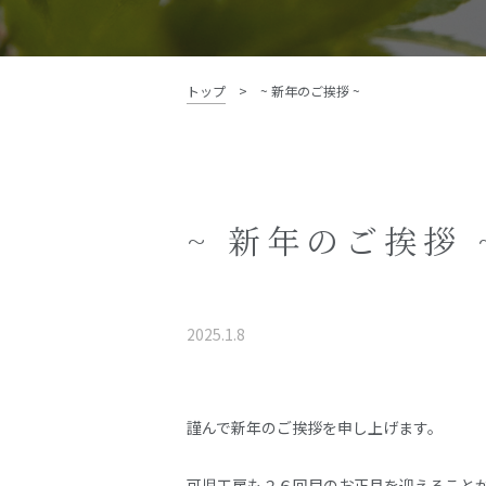
資料請求・お問い合わせ
トップ
>
~ 新年のご挨拶 ~
~ 新年のご挨拶 
2025.1.8
謹んで新年のご挨拶を申し上げます。
可児工房も２６回目のお正月を迎えること