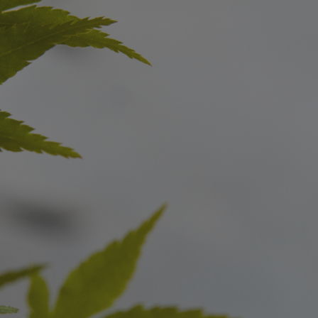
新築・リノベをお考えの方
土地をお探
家づくりの考え方
- 分譲地情報
性能
かさまつ
暮らし方のご提案
いしもり
薪ストーブのある暮らし
かみえど
平屋の暮らし
四季を感じる暮らし
1
アフターサポート
家づくりの流れ