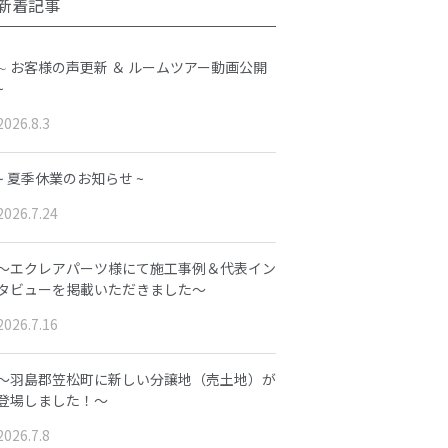
新着記事
∼ お客様の声更新 ＆ ルームツアー動画公開
~
2026.8.3
~ 夏季休業のお知らせ ~
2026.7.24
～エクレアパーツ様にて施工事例＆代表イン
タビューを掲載いただきました～
2026.7.16
～羽島郡笠松町に新しい分譲地（売土地）が
登場しました！～
2026.7.8