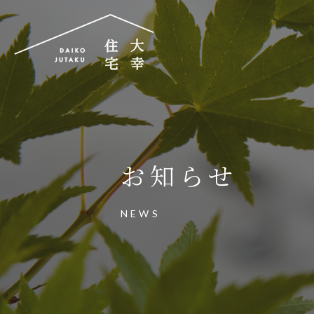
大幸住宅株式会社
〒504-0834
岐阜県各務原市那加昭南町88番地の3
お知らせ
大幸住宅可児工房
〒509-0203
NEWS
岐阜県可児市下恵土3433番地652
お電話でのご相談はお気軽に
0574-60-116
TEL.
受付時間：9:00～17:00