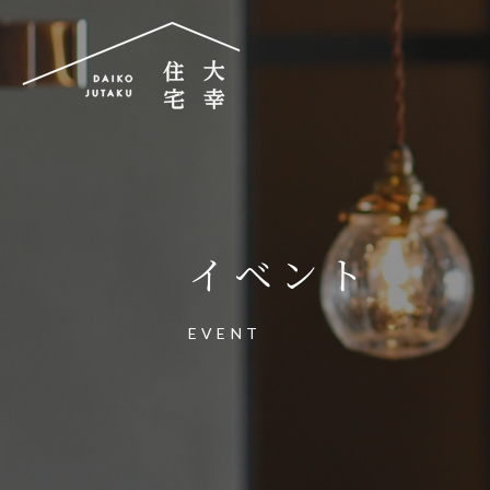
大幸住宅株式会社
〒504-0834
岐阜県各務原市那加昭南町88番地の3
イベント
大幸住宅可児工房
〒509-0203
EVENT
岐阜県可児市下恵土3433番地652
お電話でのご相談はお気軽に
0574-60-116
TEL.
受付時間：9:00～17:00