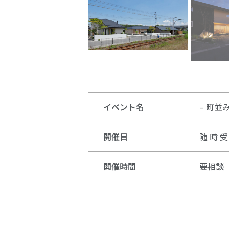
イベント名
– 町並
開催日
随 時 受
開催時間
要相談