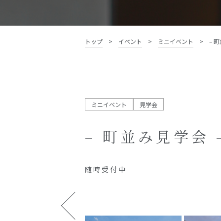
資料請求・お問い合わせ
トップ
>
イベント
>
ミニイベント
>
– 
ミニイベント
見学会
– 町並み見学会 
随 時 受 付 中