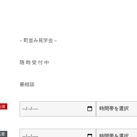
。
– 町並み見学会 –
随 時 受 付 中
要相談
必須
任意