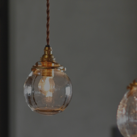
新築・リノベをお考えの方
土地をお探
家づくりの考え方
- 分譲地情報
性能
かさまつ
暮らし方のご提案
いしもり
薪ストーブのある暮らし
かみえど
平屋の暮らし
四季を感じる暮らし
1
アフターサポート
家づくりの流れ