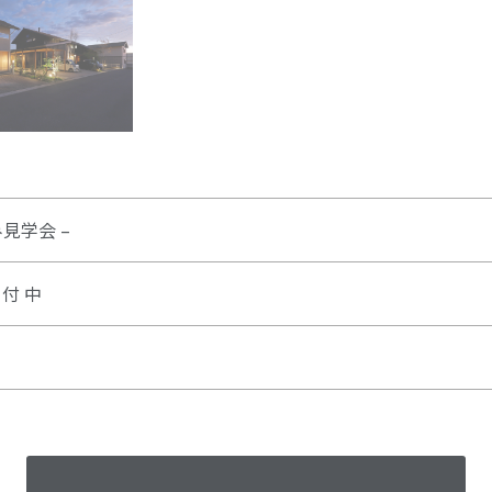
み見学会 –
 付 中