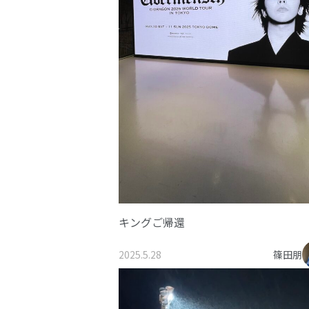
キングご帰還
2025.5.28
篠田朋