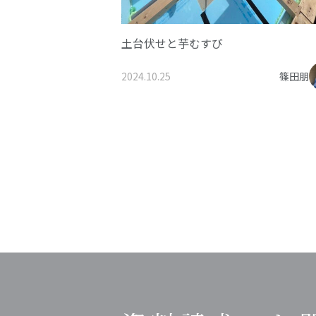
土台伏せと芋むすび
2024.10.25
篠田朋