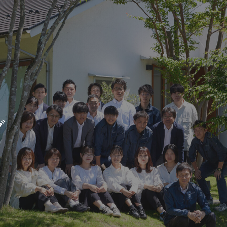
新築・リノベをお考えの方
土地をお探
家づくりの考え方
- 分譲地情報
グ
性能
かさまつ
暮らし方のご提案
いしもり
薪ストーブのある暮らし
かみえど
平屋の暮らし
四季を感じる暮らし
1
アフターサポート
家づくりの流れ