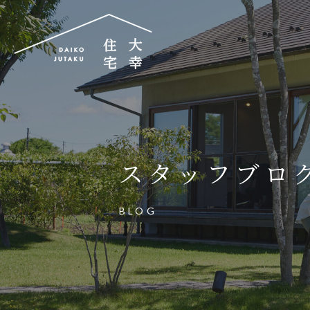
大幸住宅株式会社
〒504-0834
岐阜県各務原市那加昭南町88番地の3
スタッフブロ
大幸住宅可児工房
〒509-0203
BLOG
岐阜県可児市下恵土3433番地652
お電話でのご相談はお気軽に
0574-60-116
TEL.
受付時間：9:00～17:00