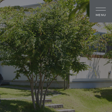
しの方
大幸住宅について
スタッフブログ
のちいさな町並み
お知らせ
のちいさな町並み
会社概要
のちいさな町並み
スタッフ紹介
オーナー様へ
資料請求・お問い合わせ
プライバシーポリシー