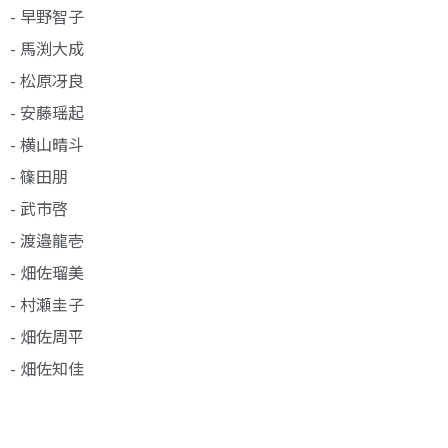
- 早野智子
- 馬渕大成
- 松原冴良
- 安藤瑶起
- 横山晴斗
- 篠田朋
- 武市啓
- 渡邉龍壱
- 畑佐瑠美
- 村瀬圭子
- 畑佐周平
- 畑佐知佳