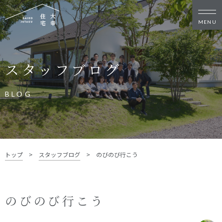
新築・リノベをお考えの方
スタッフブログ
家づくりの考え方
家づくりの流れ
施工事例
イベント
BLOG
お客様の声
モデルハウス
リフォーム・リノベーション
土地をお探しの方
トップ
>
スタッフブログ
>
のびのび行こう
- 分譲地情報
大幸住宅について
のびのび行こう
スタッフブログ
お知らせ
会社概要
スタッフ紹介