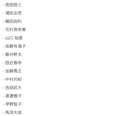
- 高田良三
- 畑佐友亮
- 織田尚利
- 花村真奈美
- 山口 裕夏
- 加藤有海子
- 藤井幹太
- 田近春奈
- 加藤貴之
- 中村元紀
- 吉田武大
- 渡邊雅子
- 早野智子
- 馬渕大成