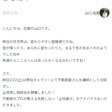
オーナー様へ
資料請求・お問い合わせ
2025.2.23
山口 裕夏
プライバシーポリシー
資料請求・お問い合わせ
こんにちは、広報の山口です。
昨日の可児市は、変わりやすい空模様ですね。
お電話でのご相談はお気軽に
雪が降ったり、あられに変わったりと、まるで冬の気まぐれのよう
0574-60-1161
でしたね❄
TEL.
来週からここらへんはあったかくなるみたいですね！
受付時間：9:00～17:00
さて、
昨日2/22(土)は弊社ギャラリーにて不動産屋さんを講師としてお招
きし、
土地探し相談会を開催しました！
不動産のプロが教える失敗しない「土地選び」のアドバイスをいた
だきました。