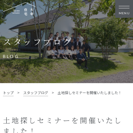
新築・リノベをお考えの方
スタッフブログ
家づくりの考え方
家づくりの流れ
施工事例
イベント
BLOG
お客様の声
モデルハウス
リフォーム・リノベーション
土地をお探しの方
トップ
>
スタッフブログ
>
土地探しセミナーを開催いたしました！
- 分譲地情報
大幸住宅について
土地探しセミナーを開催いたし
スタッフブログ
お知らせ
ました！
会社概要
スタッフ紹介