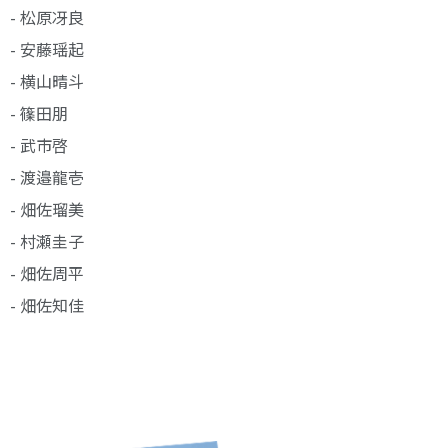
- 松原冴良
- 安藤瑶起
- 横山晴斗
- 篠田朋
- 武市啓
- 渡邉龍壱
- 畑佐瑠美
- 村瀬圭子
- 畑佐周平
- 畑佐知佳