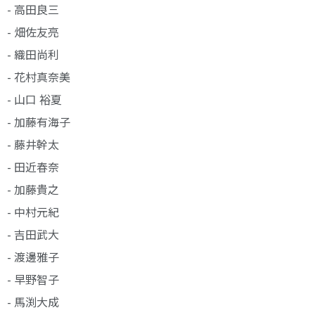
- 高田良三
- 畑佐友亮
- 織田尚利
- 花村真奈美
- 山口 裕夏
- 加藤有海子
- 藤井幹太
- 田近春奈
- 加藤貴之
- 中村元紀
- 吉田武大
- 渡邊雅子
- 早野智子
- 馬渕大成