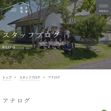
新築・リノベをお考えの方
スタッフブログ
家づくりの考え方
家づくりの流れ
施工事例
イベント
BLOG
お客様の声
モデルハウス
リフォーム・リノベーション
土地をお探しの方
トップ
>
スタッフブログ
>
アナログ
- 分譲地情報
大幸住宅について
アナログ
スタッフブログ
お知らせ
会社概要
スタッフ紹介