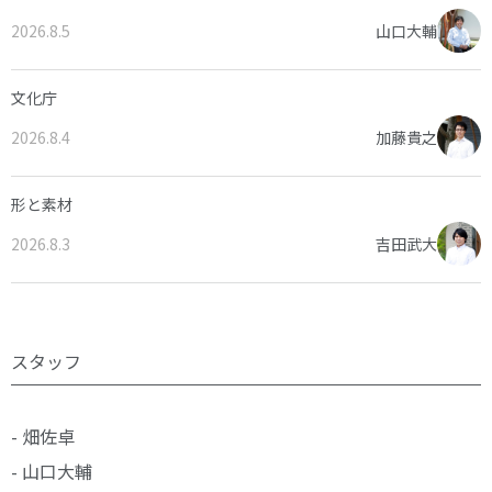
2026.8.5
山口大輔
文化庁
2026.8.4
加藤貴之
形と素材
2026.8.3
吉田武大
スタッフ
- 畑佐卓
- 山口大輔