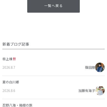
一覧へ戻る
新着ブログ記事
㊗上棟
2026.8.7
篠田朋
夏の白川郷
2026.8.6
加藤有海子
忍野八海・箱根の旅