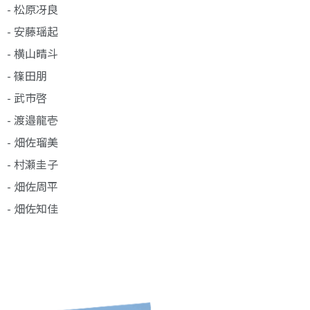
- 松原冴良
- 安藤瑶起
- 横山晴斗
- 篠田朋
- 武市啓
- 渡邉龍壱
- 畑佐瑠美
- 村瀬圭子
- 畑佐周平
- 畑佐知佳