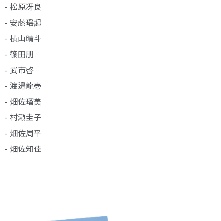
- 松原冴良
- 安藤瑶起
- 横山晴斗
- 篠田朋
- 武市啓
- 渡邉龍壱
- 畑佐瑠美
- 村瀬圭子
- 畑佐周平
- 畑佐知佳