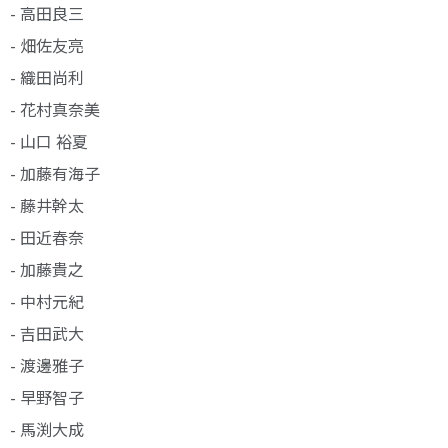
- 高田良三
- 畑佐友亮
- 織田尚利
- 花村真奈美
- 山口 裕夏
- 加藤有海子
- 藤井幹太
- 田近春奈
- 加藤貴之
- 中村元紀
- 吉田武大
- 渡邊雅子
- 早野智子
- 馬渕大成