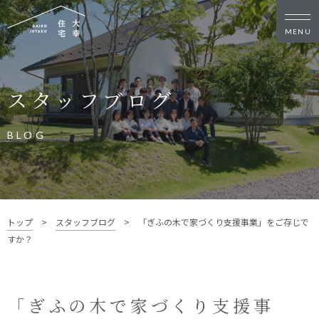
新築・リノベをお考えの方
スタッフブログ
家づくりの考え方
家づくりの流れ
施工事例
イベント
BLOG
お客様の声
モデルハウス
リフォーム・リノベーション
土地をお探しの方
トップ
>
スタッフブログ
>
「ぎふの木で家づくり支援事業」をご存じで
- 分譲地情報
すか？
大幸住宅について
スタッフブログ
お知らせ
「ぎふの木で家づくり支援事
会社概要
スタッフ紹介