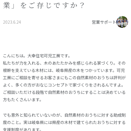
業」をご存じですか？
オーナー様へ
資料請求・お問い合わせ
プライバシーポリシー
2023.6.24
営業サポート
資料請求・お問い合わせ
お電話でのご相談はお気軽に
こんにちは。大幸住宅可児工房です。
0574-60-1161
私たちが力を入れる、木のあたたかみを感じられる家づくり。その
TEL.
根幹を支えている木材には、岐阜県産の木をつかっています。可児
受付時間：9:00～17:00
工房にご相談を寄せるお客さまにもこの自然素材のおうちは評判が
よく、多くの方がおなじコンセプトで家づくりをされるんですよ。
ご相談いただける段階で自然素材のおうちにすることは決めている
方もたくさんいます。
でも意外と知られていないのが、自然素材のおうちに対する助成制
度のこと。実は岐阜県には県産の木材で建てられたおうちに対する
支援制度があります。