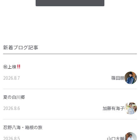
新着ブログ記事
㊗上棟
2026.8.7
篠田朋
夏の白川郷
2026.8.6
加藤有海子
忍野八海・箱根の旅
2026.8.5
山口大輔