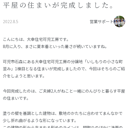
平屋の住まいが完成しました。
オーナー様へ
資料請求・お問い合わせ
プライバシーポリシー
2022.8.5
営業サポート
資料請求・お問い合わせ
こんにちは、大幸住宅可児工房です。
8月に入り、まさに夏本番といった暑さが続いていますね。
お電話でのご相談はお気軽に
0574-60-1161
可児市石森にある大幸住宅可児工房の分譲地「いしもりの小さな町
TEL.
並み」1棟目となる住まいが完成しましたので、今回はそちらのご紹
受付時間：9:00～17:00
介をしようと思います。
今回完成したのは、ご夫婦2人がねこと一緒にのんびりと暮らす平屋
の住まいです。
塗りの壁を基調とした建物は、敷地のかたちに合わせてまんなかで
少し折れ曲がるような形になっています。
この建物の形から生まれる斜めのラインは、間取りのほかに洗面の