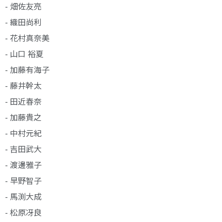
- 畑佐友亮
- 織田尚利
- 花村真奈美
- 山口 裕夏
- 加藤有海子
- 藤井幹太
- 田近春奈
- 加藤貴之
- 中村元紀
- 吉田武大
- 渡邊雅子
- 早野智子
- 馬渕大成
- 松原冴良