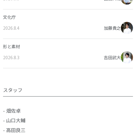
文化庁
2026.8.4
加藤貴之
形と素材
2026.8.3
吉田武大
スタッフ
- 畑佐卓
- 山口大輔
- 高田良三