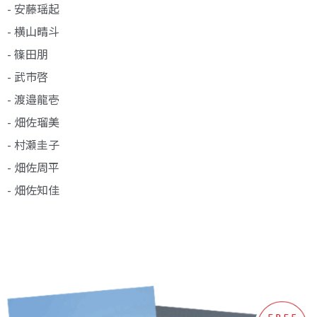
- 安藤瑶起
- 横山晴斗
- 篠田朋
- 武市啓
- 渡邉龍壱
- 畑佐瑠美
- 村瀬圭子
- 畑佐周平
- 畑佐知佳