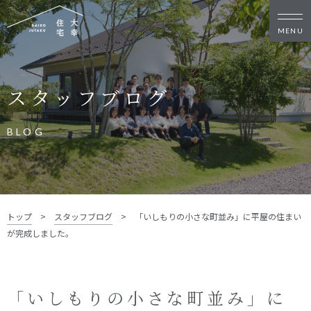
新築・リノベをお考えの方
スタッフブログ
家づくりの考え方
家づくりの流れ
施工事例
イベント
BLOG
お客様の声
モデルハウス
リフォーム・リノベーション
土地をお探しの方
トップ
>
スタッフブログ
>
「いしもりの小さな町並み」に平屋の住まい
- 分譲地情報
が完成しました。
大幸住宅について
スタッフブログ
お知らせ
「いしもりの小さな町並み」に
会社概要
スタッフ紹介