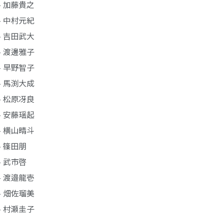
- 加藤貴之
- 中村元紀
- 吉田武大
- 渡邊雅子
- 早野智子
- 馬渕大成
- 松原冴良
- 安藤瑶起
- 横山晴斗
- 篠田朋
- 武市啓
- 渡邉龍壱
- 畑佐瑠美
- 村瀬圭子