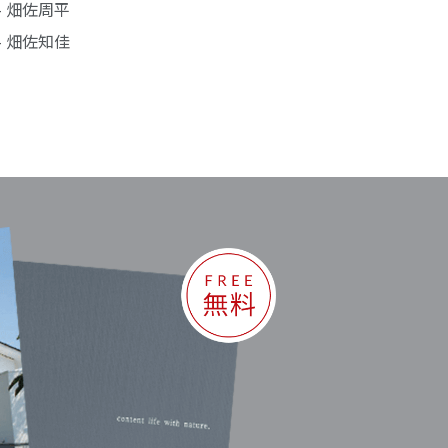
- 畑佐周平
- 畑佐知佳