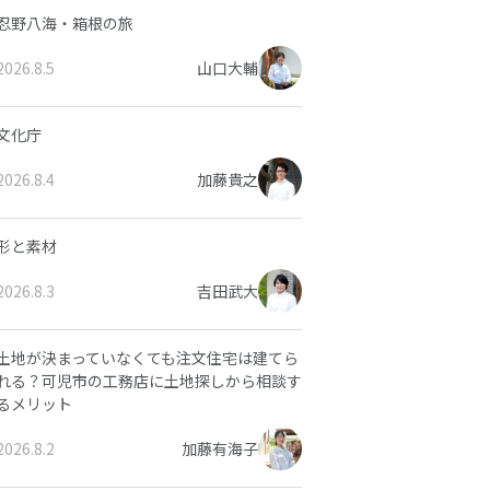
忍野八海・箱根の旅
2026.8.5
山口大輔
文化庁
2026.8.4
加藤貴之
形と素材
2026.8.3
吉田武大
土地が決まっていなくても注文住宅は建てら
れる？可児市の工務店に土地探しから相談す
るメリット
2026.8.2
加藤有海子