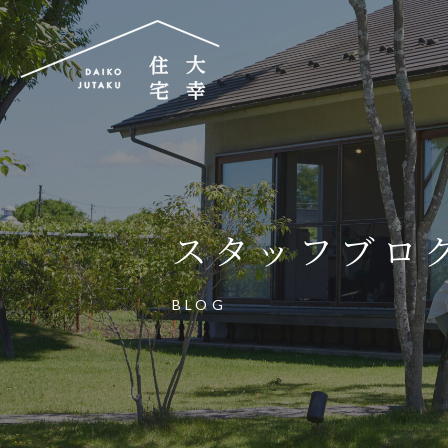
大幸住宅株式会社
〒504-0834
岐阜県各務原市那加昭南町88番地の3
スタッフブロ
大幸住宅可児工房
〒509-0203
BLOG
岐阜県可児市下恵土3433番地652
お電話でのご相談はお気軽に
0574-60-116
TEL.
受付時間：9:00～17:00