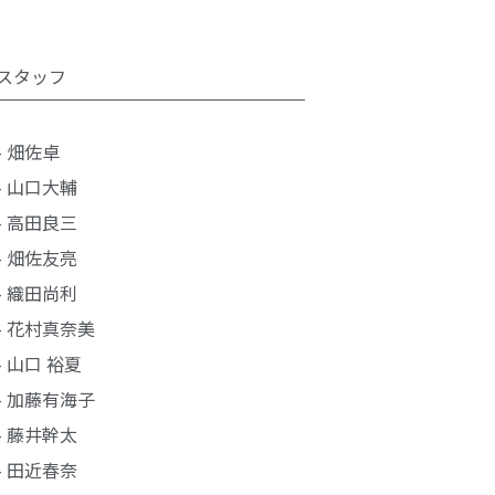
スタッフ
- 畑佐卓
- 山口大輔
- 高田良三
- 畑佐友亮
- 織田尚利
- 花村真奈美
- 山口 裕夏
- 加藤有海子
- 藤井幹太
- 田近春奈