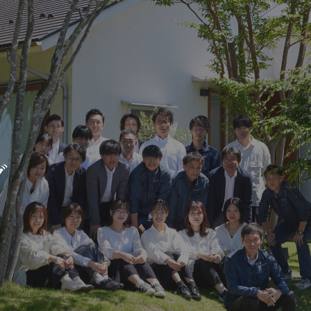
新築・リノベをお考えの方
土地をお探
家づくりの考え方
- 分譲地情報
グ
性能
かさまつ
暮らし方のご提案
いしもり
薪ストーブのある暮らし
かみえど
平屋の暮らし
四季を感じる暮らし
1
アフターサポート
家づくりの流れ