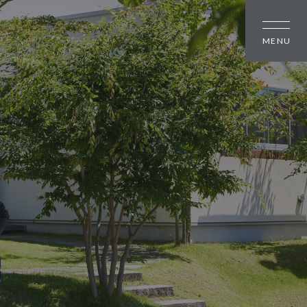
しの方
大幸住宅について
スタッフブログ
のちいさな町並み
お知らせ
のちいさな町並み
会社概要
のちいさな町並み
スタッフ紹介
オーナー様へ
資料請求・お問い合わせ
プライバシーポリシー