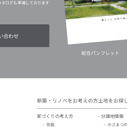
カタログも準備しております
い合わせ
新築・リノベをお考えの方
土地をお探
家づくりの考え方
- 分譲地情報
性能
かさまつ