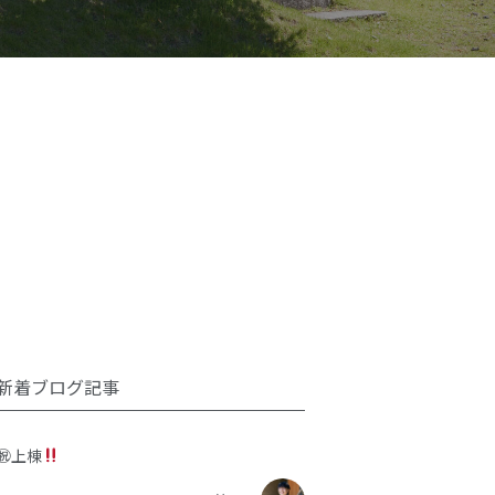
新着ブログ記事
㊗上棟