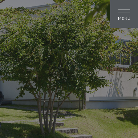
しの方
大幸住宅について
スタッフブログ
のちいさな町並み
お知らせ
のちいさな町並み
会社概要
のちいさな町並み
スタッフ紹介
オーナー様へ
資料請求・お問い合わせ
プライバシーポリシー