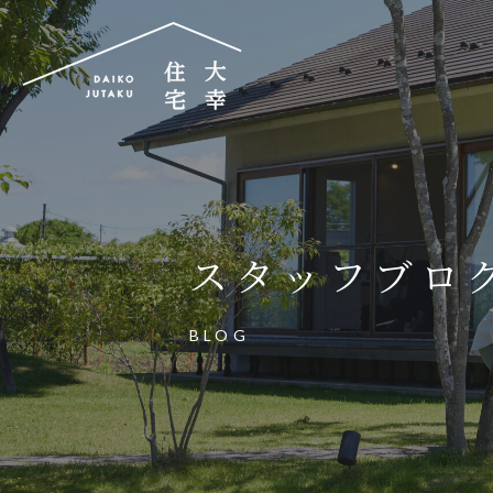
大幸住宅株式会社
〒504-0834
岐阜県各務原市那加昭南町88番地の3
スタッフブロ
大幸住宅可児工房
〒509-0203
BLOG
岐阜県可児市下恵土3433番地652
お電話でのご相談はお気軽に
0574-60-116
TEL.
受付時間：9:00～17:00