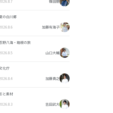
2026.8.7
篠田朋
夏の白川郷
2026.8.6
加藤有海子
忍野八海・箱根の旅
2026.8.5
山口大輔
文化庁
2026.8.4
加藤貴之
形と素材
2026.8.3
吉田武大