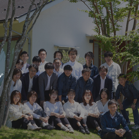
新築・リノベをお考えの方
土地をお探
家づくりの考え方
- 分譲地情報
グ
性能
かさまつ
暮らし方のご提案
いしもり
薪ストーブのある暮らし
かみえど
平屋の暮らし
四季を感じる暮らし
1
アフターサポート
家づくりの流れ