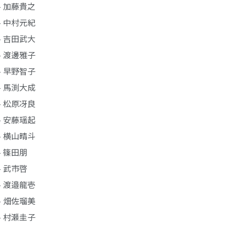
- 加藤貴之
- 中村元紀
- 吉田武大
- 渡邊雅子
- 早野智子
- 馬渕大成
- 松原冴良
- 安藤瑶起
- 横山晴斗
- 篠田朋
- 武市啓
- 渡邉龍壱
- 畑佐瑠美
- 村瀬圭子