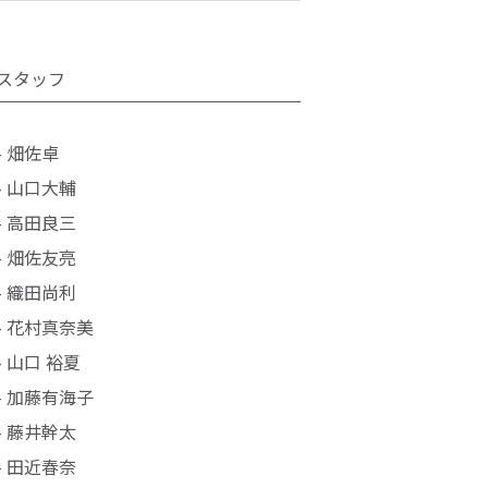
スタッフ
- 畑佐卓
- 山口大輔
- 高田良三
- 畑佐友亮
- 織田尚利
- 花村真奈美
- 山口 裕夏
- 加藤有海子
- 藤井幹太
- 田近春奈