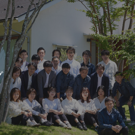
新築・リノベをお考えの方
土地をお探
家づくりの考え方
- 分譲地情報
グ
性能
かさまつ
暮らし方のご提案
いしもり
薪ストーブのある暮らし
かみえど
平屋の暮らし
四季を感じる暮らし
1
アフターサポート
家づくりの流れ