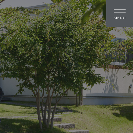
しの方
大幸住宅について
スタッフブログ
のちいさな町並み
お知らせ
のちいさな町並み
会社概要
のちいさな町並み
スタッフ紹介
オーナー様へ
資料請求・お問い合わせ
プライバシーポリシー