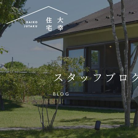
大幸住宅株式会社
〒504-0834
岐阜県各務原市那加昭南町88番地の3
スタッフブロ
大幸住宅可児工房
〒509-0203
BLOG
岐阜県可児市下恵土3433番地652
お電話でのご相談はお気軽に
0574-60-116
TEL.
受付時間：9:00～17:00