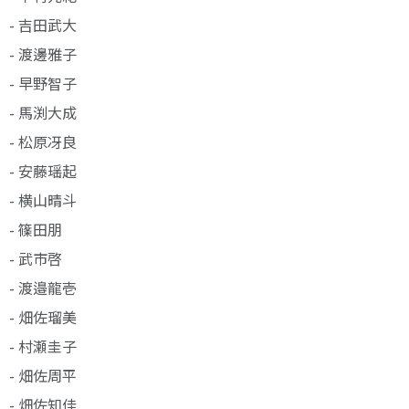
- 吉田武大
- 渡邊雅子
- 早野智子
- 馬渕大成
- 松原冴良
- 安藤瑶起
- 横山晴斗
- 篠田朋
- 武市啓
- 渡邉龍壱
- 畑佐瑠美
- 村瀬圭子
- 畑佐周平
- 畑佐知佳