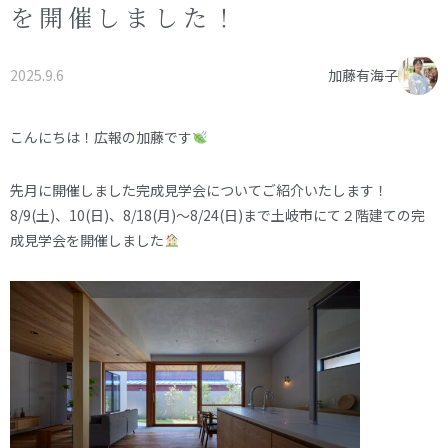
を開催しました！
オーナー様へ
資料請求・お問い合わせ
プライバシーポリシー
2025.9.6
加藤有海子
資料請求・お問い合わせ
こんにちは！広報の加藤です
お電話でのご相談はお気軽に
先月に開催しました完成見学会についてご紹介いたします！
0574-60-1161
8/9(土)、10(日)、8/18(月)～8/24(日)まで土岐市にて２階建ての完
TEL.
成見学会を開催しました
受付時間：9:00～17:00