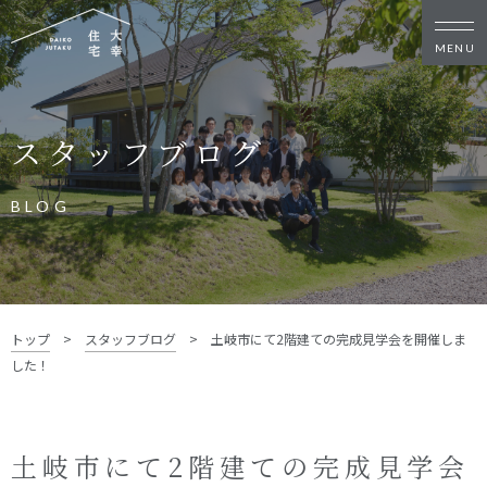
新築・リノベをお考えの方
スタッフブログ
家づくりの考え方
家づくりの流れ
施工事例
イベント
BLOG
お客様の声
モデルハウス
リフォーム・リノベーション
土地をお探しの方
トップ
>
スタッフブログ
>
土岐市にて2階建ての完成見学会を開催しま
- 分譲地情報
した！
大幸住宅について
スタッフブログ
お知らせ
土岐市にて2階建ての完成見学会
会社概要
スタッフ紹介