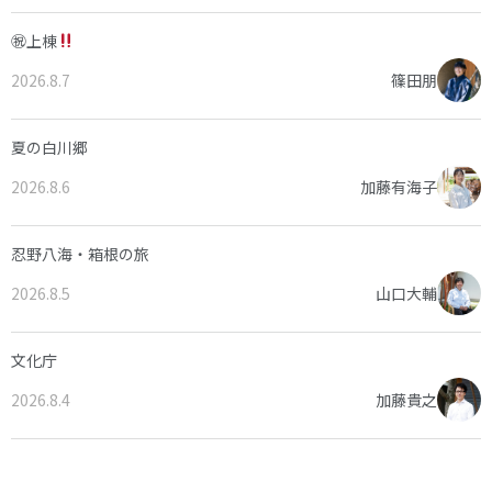
㊗上棟
2026.8.7
篠田朋
夏の白川郷
2026.8.6
加藤有海子
忍野八海・箱根の旅
2026.8.5
山口大輔
文化庁
2026.8.4
加藤貴之