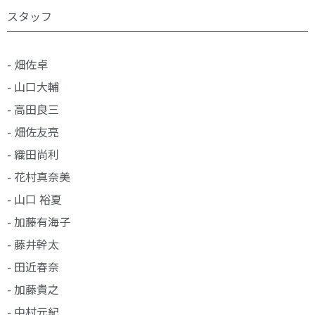
スタッフ
- 畑佐卓
- 山口大輔
- 高田良三
- 畑佐友亮
- 織田尚利
- 花村真奈美
- 山口 裕夏
- 加藤有海子
- 藤井幹太
- 田近春奈
- 加藤貴之
- 中村元紀